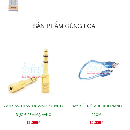
SẢN PHẨM CÙNG LOẠI
JACK ÂM THANH 3.5MM CÁI SANG
DÂY KẾT NỐI ARDUINO NANO
ĐỰC 6.35M MẠ VÀNG
20CM
12.000₫
15.000₫