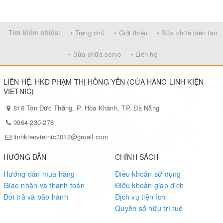
Tìm kiếm nhiều:
• Trang chủ
• Giới thiệu
• Sửa chữa biến tần
• Sửa chữa servo
• Liên hệ
LIÊN HỆ: HKD PHẠM THỊ HỒNG YẾN (CỬA HÀNG LINH KIỆN
VIETNIC)
816 Tôn Đức Thắng, P. Hòa Khánh, TP. Đà Nẵng
0964-230-278
linhkienvietnic3012@gmail.com
HƯỚNG DẪN
CHÍNH SÁCH
Hướng dẫn mua hàng
Điều khoản sử dụng
Giao nhận và thanh toán
Điều khoản giao dịch
Đổi trả và bảo hành
Dịch vụ tiện ích
Quyền sở hữu trí tuệ