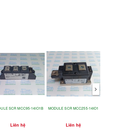
ULE SCR MCC95-14IO1B
MODULE SCR MCC255-14IO1
MCD200
Liên hệ
Liên hệ
Liên