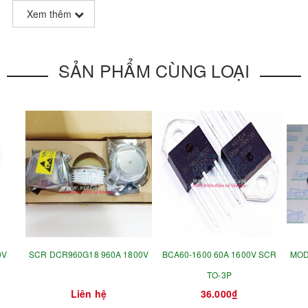
Xem thêm
SẢN PHẨM CÙNG LOẠI
0V
SCR DCR960G18 960A 1800V
BCA60-1600 60A 1600V SCR
MOD
TO-3P
Liên hệ
36.000₫