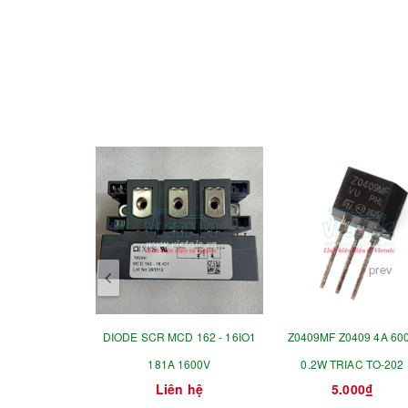
prev
DIODE SCR MCD 162 - 16IO1
Z0409MF Z0409 4A 60
181A 1600V
0.2W TRIAC TO-202
Liên hệ
5.000₫