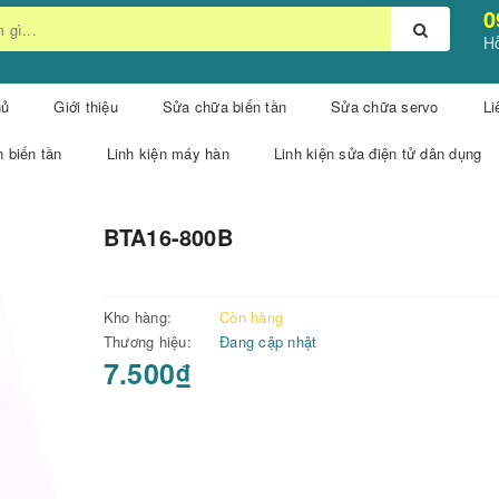
0
Hỗ
hủ
Giới thiệu
Sửa chữa biến tần
Sửa chữa servo
Li
n biến tần
Linh kiện máy hàn
Linh kiện sửa điện tử dân dụng
BTA16-800B
Kho hàng:
Còn hàng
Thương hiệu:
Đang cập nhật
7.500₫