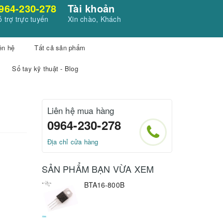
964-230-278
Tài khoản
 trợ trực tuyến
Xin chào, Khách
ên hệ
Tất cả sản phẩm
Sổ tay kỹ thuật - Blog
Liên hệ mua hàng
0964-230-278
Địa chỉ cửa hàng
SẢN PHẨM BẠN VỪA XEM
BTA16-800B