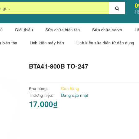
0
Hỗ
hủ
Giới thiệu
Sửa chữa biến tần
Sửa chữa servo
Li
n biến tần
Linh kiện máy hàn
Linh kiện sửa điện tử dân dụng
BTA41-800B TO-247
Kho hàng:
Còn hàng
Thương hiệu:
Đang cập nhật
17.000₫