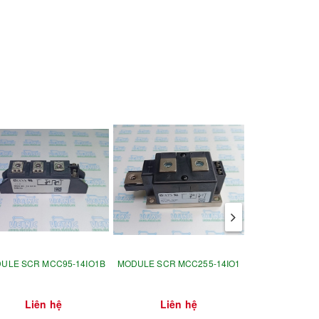
ULE SCR MCC95-14IO1B
MODULE SCR MCC255-14IO1
MCD200
Liên hệ
Liên hệ
Liên