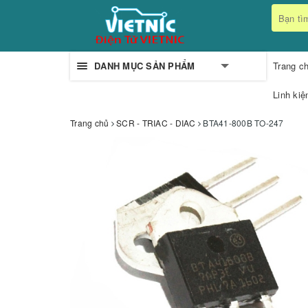
DANH MỤC SẢN PHẨM
Trang c
Linh kiệ
Trang chủ
SCR - TRIAC - DIAC
BTA41-800B TO-247