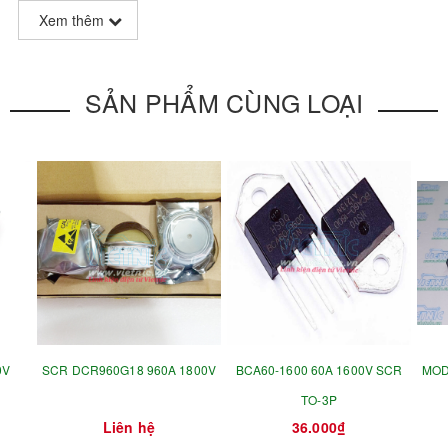
Xem thêm
SẢN PHẨM CÙNG LOẠI
0V
SCR DCR960G18 960A 1800V
BCA60-1600 60A 1600V SCR
MOD
TO-3P
Liên hệ
36.000₫