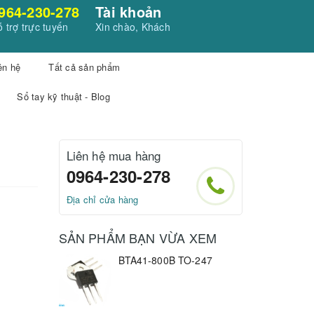
964-230-278
Tài khoản
 trợ trực tuyến
Xin chào, Khách
ên hệ
Tất cả sản phẩm
Sổ tay kỹ thuật - Blog
Liên hệ mua hàng
0964-230-278
Địa chỉ cửa hàng
SẢN PHẨM BẠN VỪA XEM
BTA41-800B TO-247