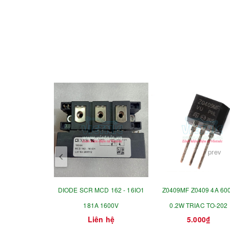
prev
DIODE SCR MCD 162 - 16IO1
Z0409MF Z0409 4A 60
181A 1600V
0.2W TRIAC TO-202
Liên hệ
5.000₫