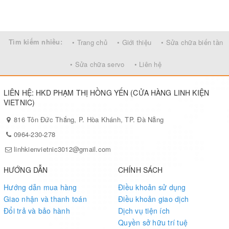
Tìm kiếm nhiều:
• Trang chủ
• Giới thiệu
• Sửa chữa biến tần
• Sửa chữa servo
• Liên hệ
LIÊN HỆ: HKD PHẠM THỊ HỒNG YẾN (CỬA HÀNG LINH KIỆN
VIETNIC)
816 Tôn Đức Thắng, P. Hòa Khánh, TP. Đà Nẵng
0964-230-278
linhkienvietnic3012@gmail.com
HƯỚNG DẪN
CHÍNH SÁCH
Hướng dẫn mua hàng
Điều khoản sử dụng
Giao nhận và thanh toán
Điều khoản giao dịch
Đổi trả và bảo hành
Dịch vụ tiện ích
Quyền sở hữu trí tuệ