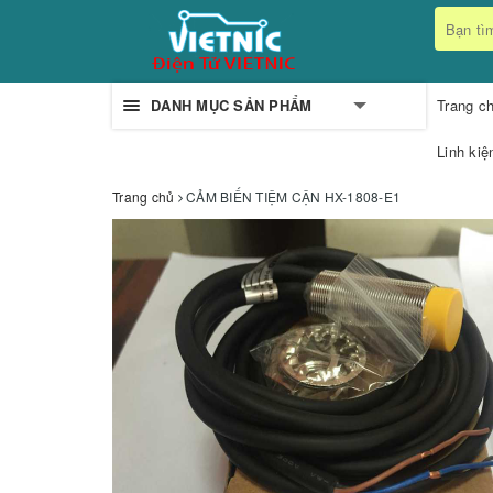
DANH MỤC SẢN PHẨM
Trang c
Linh kiệ
Trang chủ
CẢM BIẾN TIỆM CẬN HX-1808-E1