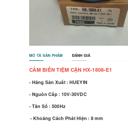
MÔ TẢ SẢN PHẨM
ĐÁNH GIÁ
CẢM BIẾN TIỆM CẬN HX-1808-E1
- Hãng Sản Xuất : HUEYIN
- Nguồn Cấp : 10V-30VDC
- Tần Số : 500Hz
- Khoảng Cách Phát Hiện : 8 mm