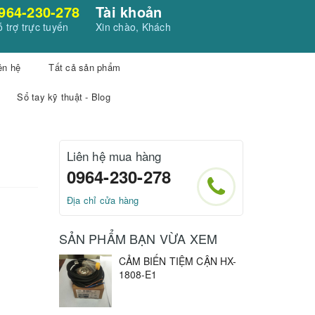
964-230-278
Tài khoản
 trợ trực tuyến
Xin chào, Khách
ên hệ
Tất cả sản phẩm
Sổ tay kỹ thuật - Blog
Liên hệ mua hàng
0964-230-278
Địa chỉ cửa hàng
SẢN PHẨM BẠN VỪA XEM
CẢM BIẾN TIỆM CẬN HX-
1808-E1