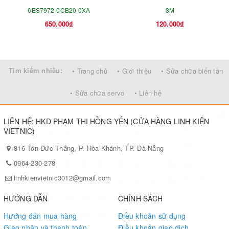
6ES7972-0CB20-0XA
3M
650.000₫
120.000₫
Tìm kiếm nhiều:
• Trang chủ
• Giới thiệu
• Sửa chữa biến tần
• Sửa chữa servo
• Liên hệ
LIÊN HỆ: HKD PHẠM THỊ HỒNG YẾN (CỬA HÀNG LINH KIỆN
VIETNIC)
816 Tôn Đức Thắng, P. Hòa Khánh, TP. Đà Nẵng
0964-230-278
linhkienvietnic3012@gmail.com
HƯỚNG DẪN
CHÍNH SÁCH
Hướng dẫn mua hàng
Điều khoản sử dụng
Giao nhận và thanh toán
Điều khoản giao dịch