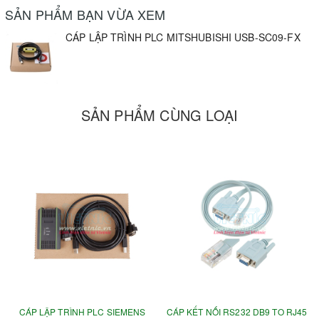
SẢN PHẨM BẠN VỪA XEM
CÁP LẬP TRÌNH PLC MITSHUBISHI USB-SC09-FX
SẢN PHẨM CÙNG LOẠI
CÁP LẬP TRÌNH PLC SIEMENS
CÁP KẾT NỐI RS232 DB9 TO RJ45