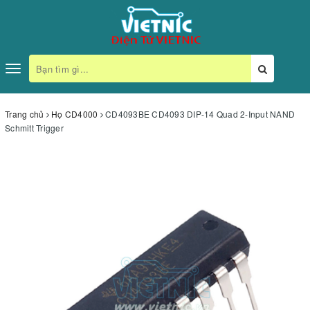
Toggle
navigation
Trang chủ
Họ CD4000
CD4093BE CD4093 DIP-14 Quad 2-Input NAND
Schmitt Trigger