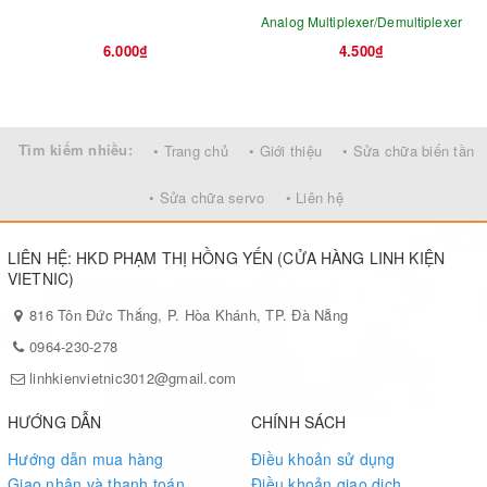
Analog Multiplexer/Demultiplexer
6.000₫
4.500₫
Tìm kiếm nhiều:
• Trang chủ
• Giới thiệu
• Sửa chữa biến tần
• Sửa chữa servo
• Liên hệ
LIÊN HỆ: HKD PHẠM THỊ HỒNG YẾN (CỬA HÀNG LINH KIỆN
VIETNIC)
816 Tôn Đức Thắng, P. Hòa Khánh, TP. Đà Nẵng
0964-230-278
linhkienvietnic3012@gmail.com
HƯỚNG DẪN
CHÍNH SÁCH
Hướng dẫn mua hàng
Điều khoản sử dụng
Giao nhận và thanh toán
Điều khoản giao dịch