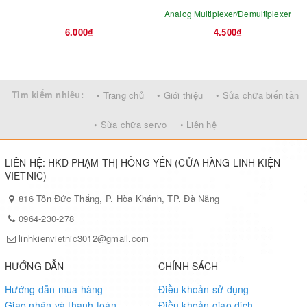
Analog Multiplexer/Demultiplexer
6.000₫
4.500₫
Tìm kiếm nhiều:
• Trang chủ
• Giới thiệu
• Sửa chữa biến tần
• Sửa chữa servo
• Liên hệ
LIÊN HỆ: HKD PHẠM THỊ HỒNG YẾN (CỬA HÀNG LINH KIỆN
VIETNIC)
816 Tôn Đức Thắng, P. Hòa Khánh, TP. Đà Nẵng
0964-230-278
linhkienvietnic3012@gmail.com
HƯỚNG DẪN
CHÍNH SÁCH
Hướng dẫn mua hàng
Điều khoản sử dụng
Giao nhận và thanh toán
Điều khoản giao dịch