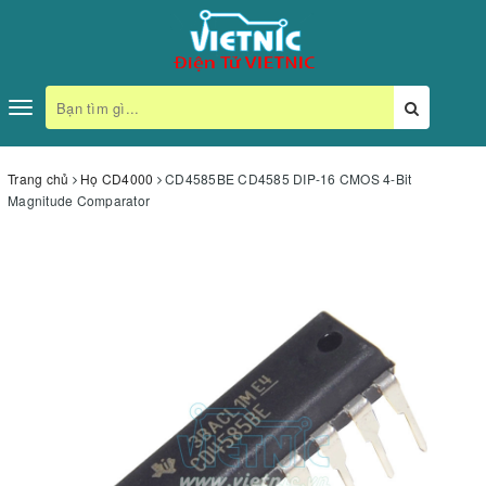
Toggle
navigation
Trang chủ
Họ CD4000
CD4585BE CD4585 DIP-16 CMOS 4-Bit
Magnitude Comparator