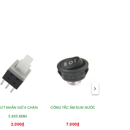
ÚT NHẤN GIỮ 6 CHÂN
CÔNG TẮC ẤM ĐUN NƯỚC
CÔNG TẮC C
5.8X5.8MM
ĐẠP X
2.000₫
7.000₫
35.0