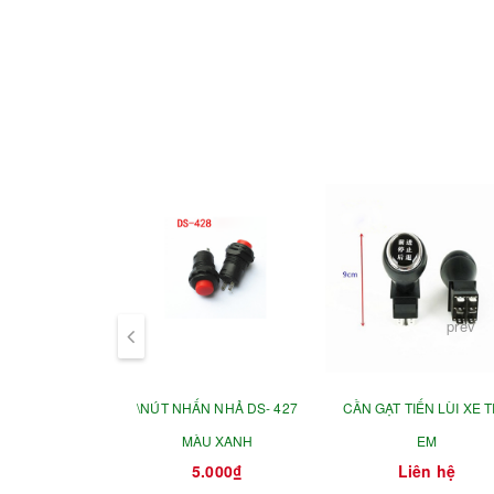
prev
\NÚT NHẤN NHẢ DS- 427
CẦN GẠT TIẾN LÙI XE 
MÀU XANH
EM
5.000₫
Liên hệ