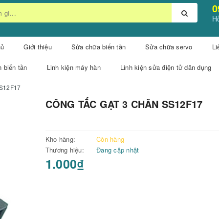
0
Hỗ
hủ
Giới thiệu
Sửa chữa biến tần
Sửa chữa servo
Li
n biến tần
Linh kiện máy hàn
Linh kiện sửa điện tử dân dụng
S12F17
CÔNG TẮC GẠT 3 CHÂN SS12F17
Kho hàng:
Còn hàng
Thương hiệu:
Đang cập nhật
1.000₫