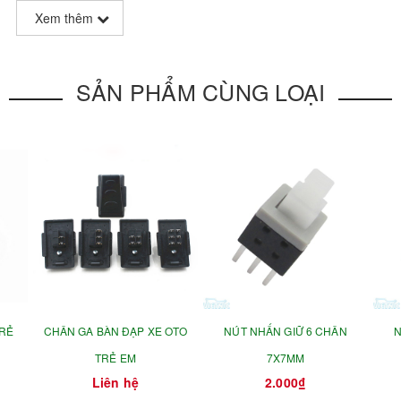
Xem thêm
SẢN PHẨM CÙNG LOẠI
TRẺ
CHÂN GA BÀN ĐẠP XE OTO
NÚT NHẤN GIỮ 6 CHÂN
N
TRẺ EM
7X7MM
Liên hệ
2.000₫