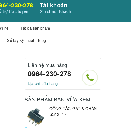
964-230-278
Tài khoản
 trợ trực tuyến
Xin chào, Khách
ên hệ
Tất cả sản phẩm
Sổ tay kỹ thuật - Blog
Liên hệ mua hàng
0964-230-278
Địa chỉ cửa hàng
SẢN PHẨM BẠN VỪA XEM
CÔNG TẮC GẠT 3 CHÂN
SS12F17