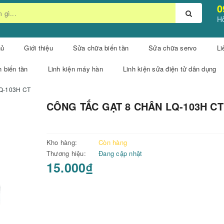
0
Hỗ
hủ
Giới thiệu
Sửa chữa biến tần
Sửa chữa servo
Li
n biến tần
Linh kiện máy hàn
Linh kiện sửa điện tử dân dụng
Q-103H CT
CÔNG TẮC GẠT 8 CHÂN LQ-103H CT
Kho hàng:
Còn hàng
Thương hiệu:
Đang cập nhật
15.000₫