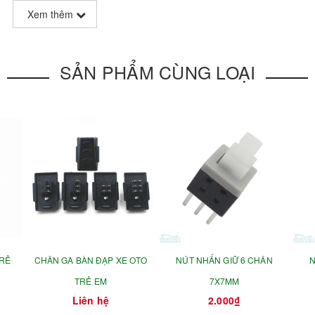
Xem thêm
SẢN PHẨM CÙNG LOẠI
TRẺ
CHÂN GA BÀN ĐẠP XE OTO
NÚT NHẤN GIỮ 6 CHÂN
N
TRẺ EM
7X7MM
Liên hệ
2.000₫