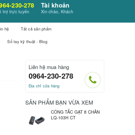
964-230-278
Tài khoản
 trợ trực tuyến
Xin chào, Khách
ên hệ
Tất cả sản phẩm
Sổ tay kỹ thuật - Blog
Liên hệ mua hàng
0964-230-278
Địa chỉ cửa hàng
SẢN PHẨM BẠN VỪA XEM
CÔNG TẮC GẠT 8 CHÂN
LQ-103H CT