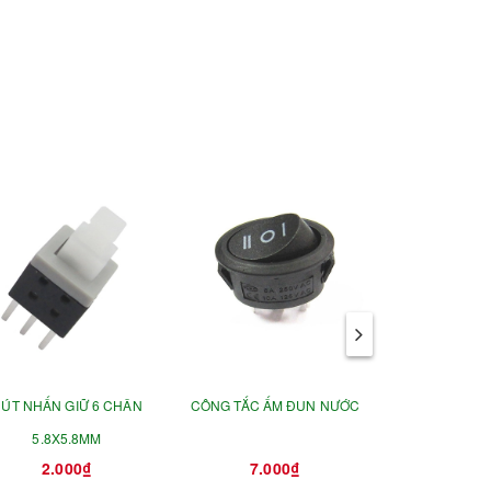
ÚT NHẤN GIỮ 6 CHÂN
CÔNG TẮC ẤM ĐUN NƯỚC
CÔNG TẮC C
5.8X5.8MM
ĐẠP X
2.000₫
7.000₫
35.0