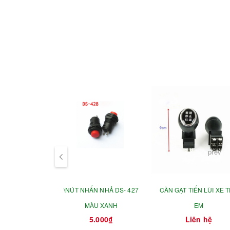
prev
\NÚT NHẤN NHẢ DS- 427
CẦN GẠT TIẾN LÙI XE 
MÀU XANH
EM
5.000₫
Liên hệ