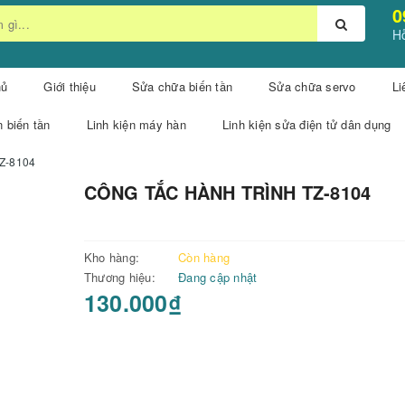
0
Hỗ
hủ
Giới thiệu
Sửa chữa biến tần
Sửa chữa servo
Li
n biến tần
Linh kiện máy hàn
Linh kiện sửa điện tử dân dụng
Z-8104
CÔNG TẮC HÀNH TRÌNH TZ-8104
Kho hàng:
Còn hàng
Thương hiệu:
Đang cập nhật
130.000₫