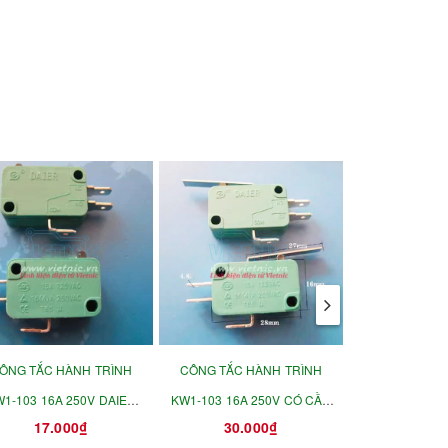
ÔNG TẮC HÀNH TRÌNH
CÔNG TẮC HÀNH TRÌNH
CÔNG TẮC H
1-103 16A 250V DAIER
KW1-103 16A 250V CÓ CẦN
KW3-0Z 16A
17.000₫
30.000₫
17.0
LOẠI TỐT
DAIER TIẾP ĐIỂM BẠC XANH
Donghai TIẾ