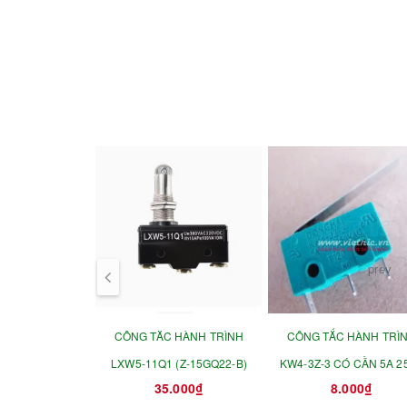
prev
CÔNG TĂC HÀNH TRÌNH
CÔNG TẮC HÀNH TRÌ
LXW5-11Q1 (Z-15GQ22-B)
KW4-3Z-3 CÓ CẦN 5A 2
35.000₫
8.000₫
tiếp điểm bạc Dongha