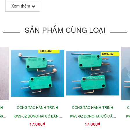
Xem thêm
SẢN PHẨM CÙNG LOẠI
NH
CÔNG TẮC HÀNH TRÌNH
CÔNG TẮC HÀNH TRÌNH
C
50V
KW3-0Z DONGHAI CÓ BÁNH
KW3-0Z DONGHAI CÓ CẦN
KW
17.000₫
17.000₫
i
XE TIẾP ĐIỂM BẠC 16A-
27MM TIẾP ĐIỂM BẠC 16A-