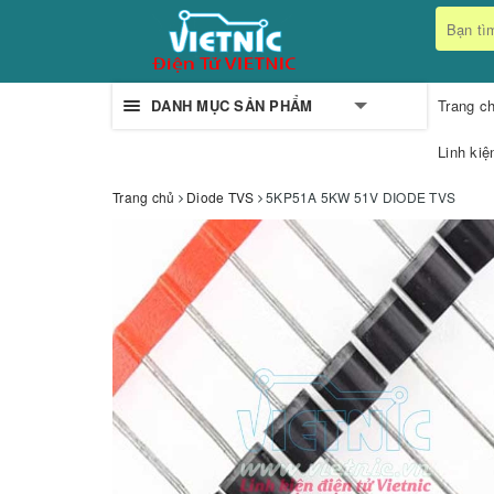
DANH MỤC SẢN PHẨM
Trang c
Linh kiệ
Trang chủ
Diode TVS
5KP51A 5KW 51V DIODE TVS