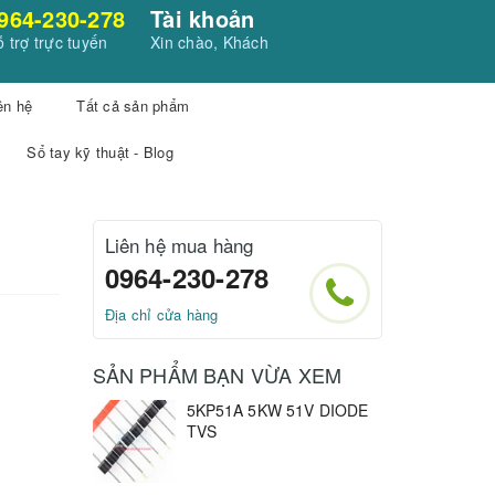
964-230-278
Tài khoản
 trợ trực tuyến
Xin chào, Khách
ên hệ
Tất cả sản phẩm
Sổ tay kỹ thuật - Blog
Liên hệ mua hàng
0964-230-278
Địa chỉ cửa hàng
SẢN PHẨM BẠN VỪA XEM
5KP51A 5KW 51V DIODE
TVS