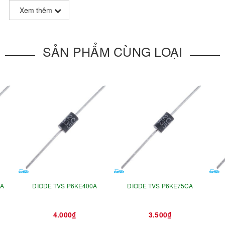
Xem thêm
SẢN PHẨM CÙNG LOẠI
CA
DIODE TVS P6KE400A
DIODE TVS P6KE75CA
4.000₫
3.500₫