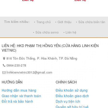
SAMSUNG
Tìm kiếm nhiều:
• Trang chủ
• Giới thiệu
• Sửa chữa biến tần
• Sửa chữa servo
• Liên hệ
Thông số kỹ thuật :
☼
►
Màu sắc : Trắng ấm
LIÊN HỆ: HKD PHẠM THỊ HỒNG YẾN (CỬA HÀNG LINH KIỆN
VIETNIC)
►
Đơn vị tính : Module ( bao gồm 3 bóng LED)
816 Tôn Đức Thắng, P. Hòa Khánh, TP. Đà Nẵng
►
Kích thước : 60x11mm
0964-230-278
linhkienvietnic3012@gmail.com
►
Chipled 2835
HƯỚNG DẪN
CHÍNH SÁCH
►
Góc nhìn : 140-180 độ
Hướng dẫn mua hàng
Điều khoản sử dụng
Giao nhận và thanh toán
Điều khoản giao dịch
►
Công suất : 1.5W/Module
Đổi trả và bảo hành
Dịch vụ tiện ích
►
Điện áp sử dụng : Nguồn 12v
Quyền sở hữu trí tuệ