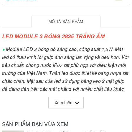
MÔ TẢ SẢN PHẨM
LED MODULE 3 BÓNG 2835 TRẮNG ẤM
Module LED 3 bóng độ sáng cao, công suất 1,5W. Mắt
►
led có thấu kính lồi giúp ánh sáng lan rộng và đều hơn. Với
tiêu chuẩn chống nước IP67 rất phù hợp với điều kiện môi
trường của Việt Nam. Thân led được thiết kế bằng nhựa rất
chắc chắn. Mặt sau của led sử dụng băng keo 2 mặt giúp
dễ dàng dán trên các mặt phẳng với nhiều chất liệu khác
nhau hoặc sử dụng lỗ ɸ3 dễ dàng cố định bằng vít, một
Xem thêm
thảm 20 module được mắc song song với nhau rất dễ dàng
sử dụng, độ tin cậy cao thường được các công ty chuyên
làm bảng hiệu quảng cáo tin dùng để thi công bảng quảng
SẢN PHẨM BẠN VỪA XEM
cáo chữ hắt âm Mica, Bảng LED chữ nổi, LED viền sáng