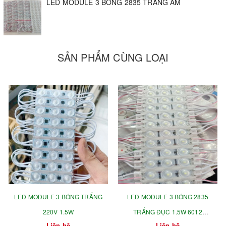
LED MODULE 3 BÓNG 2835 TRẮNG ẤM
trang trí tòa nhà. Ngoài ra còn được dùng để trang trí hắt
chân tường cho các showroom, quán bar, quán cà phê,
karaoke để chạy các hiệu ứng ánh sáng hoặc thắp sáng
thông thường.
SẢN PHẨM CÙNG LOẠI
LED MODULE 3 BÓNG TRẮNG
LED MODULE 3 BÓNG 2835
220V 1.5W
TRẮNG ĐỤC 1.5W 6012
Liên hệ
Liên hệ