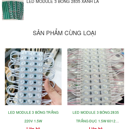
LED MODULE 3 BÓNG 2835 XANH LÁ
trang trí tòa nhà. Ngoài ra còn được dùng để trang trí hắt
chân tường cho các showroom, quán bar, quán cà phê,
karaoke để chạy các hiệu ứng ánh sáng hoặc thắp sáng
thông thường.
SẢN PHẨM CÙNG LOẠI
LED MODULE 3 BÓNG TRẮNG
LED MODULE 3 BÓNG 2835
220V 1.5W
TRẮNG ĐỤC 1.5W 6012
Liên hệ
Liên hệ