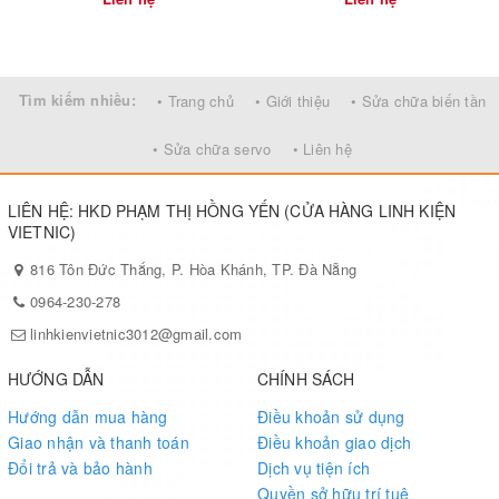
SAMSUNG
Tìm kiếm nhiều:
• Trang chủ
• Giới thiệu
• Sửa chữa biến tần
• Sửa chữa servo
• Liên hệ
Thông số kỹ thuật :
☼
►
Màu sắc : Xanh Lá
LIÊN HỆ: HKD PHẠM THỊ HỒNG YẾN (CỬA HÀNG LINH KIỆN
VIETNIC)
►
Đơn vị tính : Module ( bao gồm 3 bóng LED)
816 Tôn Đức Thắng, P. Hòa Khánh, TP. Đà Nẵng
►
Kích thước : 60x11mm
0964-230-278
linhkienvietnic3012@gmail.com
►
Chipled 2835
HƯỚNG DẪN
CHÍNH SÁCH
►
Góc nhìn : 140-180 độ
Hướng dẫn mua hàng
Điều khoản sử dụng
Giao nhận và thanh toán
Điều khoản giao dịch
►
Công suất : 1.5W/Module
Đổi trả và bảo hành
Dịch vụ tiện ích
►
Điện áp sử dụng : Nguồn 12v
Quyền sở hữu trí tuệ