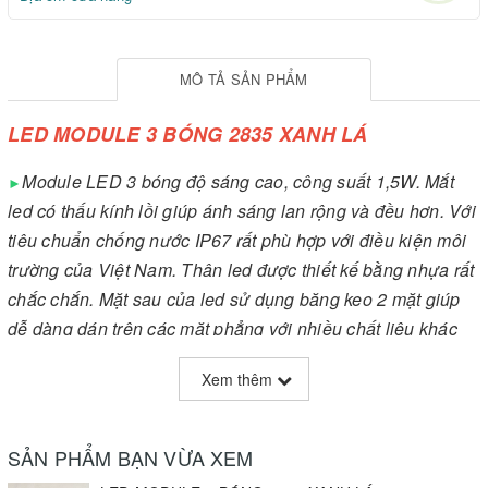
MÔ TẢ SẢN PHẨM
LED MODULE 3 BÓNG 2835 XANH LÁ
Module LED 3 bóng độ sáng cao, công suất 1,5W. Mắt
►
led có thấu kính lồi giúp ánh sáng lan rộng và đều hơn. Với
tiêu chuẩn chống nước IP67 rất phù hợp với điều kiện môi
trường của Việt Nam. Thân led được thiết kế bằng nhựa rất
chắc chắn. Mặt sau của led sử dụng băng keo 2 mặt giúp
dễ dàng dán trên các mặt phẳng với nhiều chất liệu khác
nhau hoặc sử dụng lỗ ɸ3 dễ dàng cố định bằng vít, một
Xem thêm
thảm 20 module được mắc song song với nhau rất dễ dàng
sử dụng, độ tin cậy cao thường được các công ty chuyên
làm bảng hiệu quảng cáo tin dùng để thi công bảng quảng
SẢN PHẨM BẠN VỪA XEM
cáo chữ hắt âm Mica, Bảng LED chữ nổi, LED viền sáng