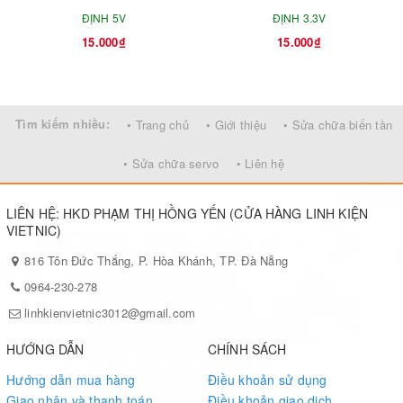
ĐỊNH 5V
ĐỊNH 3.3V
15.000₫
15.000₫
Tìm kiếm nhiều:
• Trang chủ
• Giới thiệu
• Sửa chữa biến tần
• Sửa chữa servo
• Liên hệ
LIÊN HỆ: HKD PHẠM THỊ HỒNG YẾN (CỬA HÀNG LINH KIỆN
VIETNIC)
816 Tôn Đức Thắng, P. Hòa Khánh, TP. Đà Nẵng
0964-230-278
linhkienvietnic3012@gmail.com
HƯỚNG DẪN
CHÍNH SÁCH
Hướng dẫn mua hàng
Điều khoản sử dụng
Giao nhận và thanh toán
Điều khoản giao dịch