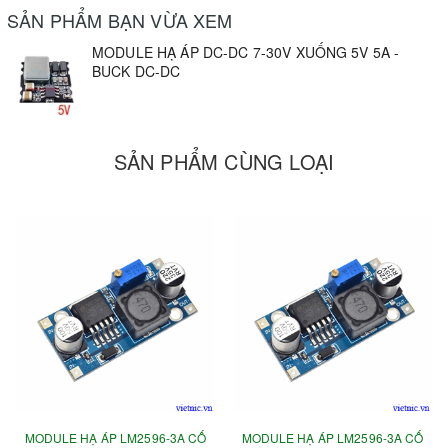
SẢN PHẨM BẠN VỪA XEM
MODULE HẠ ÁP DC-DC 7-30V XUỐNG 5V 5A -
BUCK DC-DC
SẢN PHẨM CÙNG LOẠI
MODULE HẠ ÁP LM2596-3A CỐ
MODULE HẠ ÁP LM2596-3A CỐ