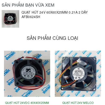
SẢN PHẨM BẠN VỪA XEM
QUẠT HÚT 24V 60X60X25MM 0.21A 2 DÂY
AFB0624SH
SẢN PHẨM CÙNG LOẠI
QUẠT HÚT 24VDC 40X40X20MM
QUẠT HÚT 24V MELCO