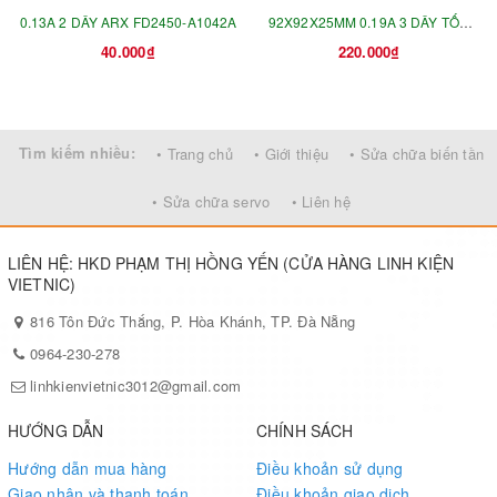
0.13A 2 DÂY ARX FD2450-A1042A
92X92X25MM 0.19A 3 DÂY TỐC
40.000₫
220.000₫
ĐỘ CA1640H01 MMF-09D24TS
Tìm kiếm nhiều:
• Trang chủ
• Giới thiệu
• Sửa chữa biến tần
• Sửa chữa servo
• Liên hệ
LIÊN HỆ: HKD PHẠM THỊ HỒNG YẾN (CỬA HÀNG LINH KIỆN
VIETNIC)
816 Tôn Đức Thắng, P. Hòa Khánh, TP. Đà Nẵng
0964-230-278
linhkienvietnic3012@gmail.com
HƯỚNG DẪN
CHÍNH SÁCH
Hướng dẫn mua hàng
Điều khoản sử dụng
Giao nhận và thanh toán
Điều khoản giao dịch