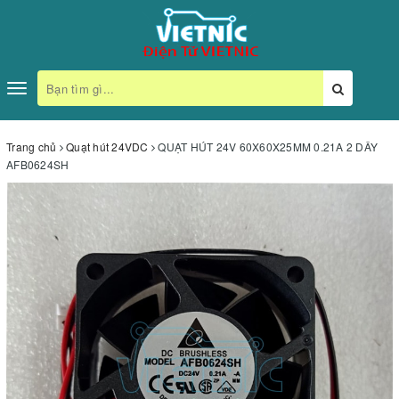
Toggle
navigation
Trang chủ
Quạt hút 24VDC
QUẠT HÚT 24V 60X60X25MM 0.21A 2 DÂY
AFB0624SH