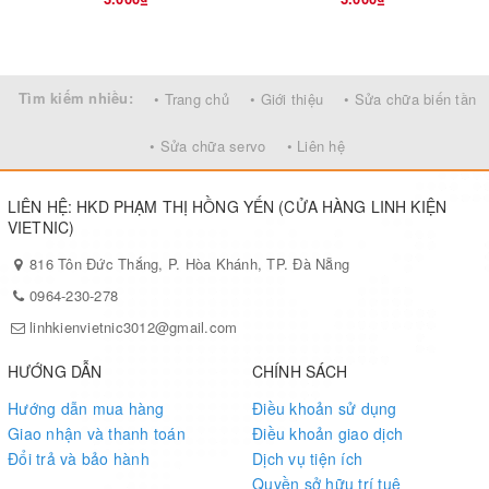
Tìm kiếm nhiều:
• Trang chủ
• Giới thiệu
• Sửa chữa biến tần
• Sửa chữa servo
• Liên hệ
LIÊN HỆ: HKD PHẠM THỊ HỒNG YẾN (CỬA HÀNG LINH KIỆN
VIETNIC)
816 Tôn Đức Thắng, P. Hòa Khánh, TP. Đà Nẵng
0964-230-278
linhkienvietnic3012@gmail.com
HƯỚNG DẪN
CHÍNH SÁCH
Hướng dẫn mua hàng
Điều khoản sử dụng
Giao nhận và thanh toán
Điều khoản giao dịch
Đổi trả và bảo hành
Dịch vụ tiện ích
Quyền sở hữu trí tuệ