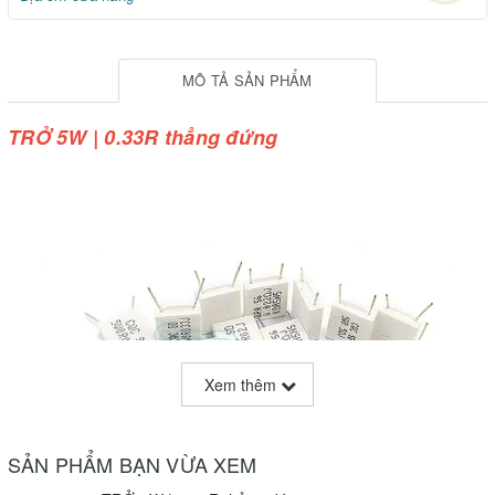
MÔ TẢ SẢN PHẨM
TRỞ 5W | 0.33R thẳng đứng
Xem thêm
SẢN PHẨM BẠN VỪA XEM