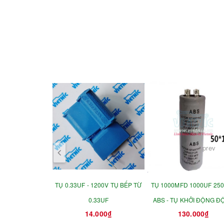
prev
TỤ 0.33UF - 1200V TỤ BẾP TỪ
TỤ 1000MFD 1000UF 25
0.33UF
ABS - TỤ KHỞI ĐỘNG Đ
14.000₫
130.000₫
CƠ 50X110MM