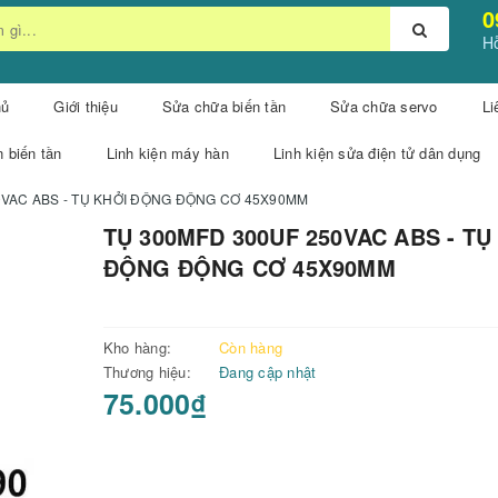
0
Hỗ
hủ
Giới thiệu
Sửa chữa biến tần
Sửa chữa servo
Li
n biến tần
Linh kiện máy hàn
Linh kiện sửa điện tử dân dụng
0VAC ABS - TỤ KHỞI ĐỘNG ĐỘNG CƠ 45X90MM
TỤ 300MFD 300UF 250VAC ABS - TỤ
ĐỘNG ĐỘNG CƠ 45X90MM
Kho hàng:
Còn hàng
Thương hiệu:
Đang cập nhật
75.000₫