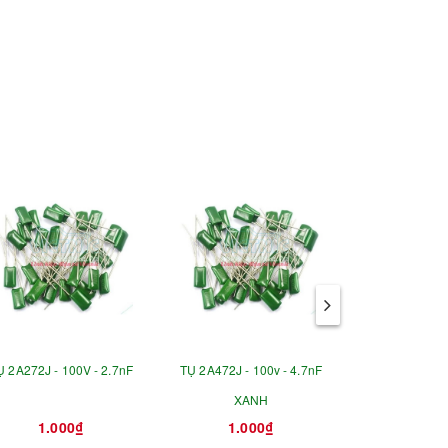
Ụ 2A272J - 100V - 2.7nF
TỤ 2A472J - 100v - 4.7nF
TỤ 4.7uF 
XANH
1.000₫
1.000₫
25.0