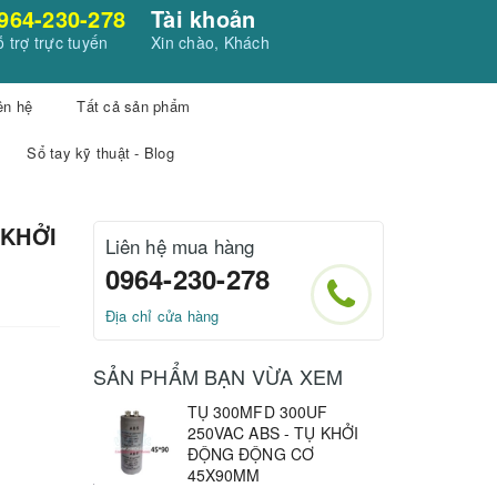
964-230-278
Tài khoản
 trợ trực tuyến
Xin chào, Khách
ên hệ
Tất cả sản phẩm
Sổ tay kỹ thuật - Blog
 KHỞI
Liên hệ mua hàng
0964-230-278
Địa chỉ cửa hàng
SẢN PHẨM BẠN VỪA XEM
TỤ 300MFD 300UF
250VAC ABS - TỤ KHỞI
ĐỘNG ĐỘNG CƠ
45X90MM