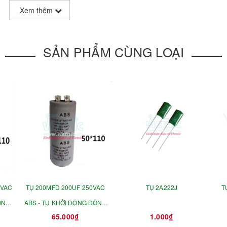
Xem thêm
SẢN PHẨM CÙNG LOẠI
0VAC
TỤ 200MFD 200UF 250VAC
TỤ 2A222J
T
ỘNG
ABS - TỤ KHỞI ĐỘNG ĐỘNG
65.000₫
1.000₫
CƠ 42X70MM