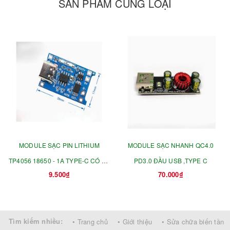
SẢN PHẨM CÙNG LOẠI
MODULE SẠC PIN LITHIUM
MODULE SẠC NHANH QC4.0
TP4056 18650 - 1A TYPE-C CÓ BV
PD3.0 ĐẦU USB ,TYPE C
9.500₫
70.000₫
NGẮN MẠCH+ QUÁ TẢI ĐẦU
Tìm kiếm nhiều:
• Trang chủ
• Giới thiệu
• Sửa chữa biến tần