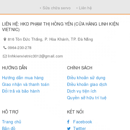
• Sửa chữa servo
• Liên hệ
LIÊN HỆ: HKD PHẠM THỊ HỒNG YẾN (CỬA HÀNG LINH KIỆN
VIETNIC)
816 Tôn Đức Thắng, P. Hòa Khánh, TP. Đà Nẵng
0964-230-278
linhkienvietnic3012@gmail.com
HƯỚNG DẪN
CHÍNH SÁCH
Hướng dẫn mua hàng
Điều khoản sử dụng
Giao nhận và thanh toán
Điều khoản giao dịch
Đổi trả và bảo hành
Dịch vụ tiện ích
Quyền sở hữu trí tuệ
HỖ TRỢ
KẾT NỐI
Trang chủ
Facebook
Bản đồ
Twitter