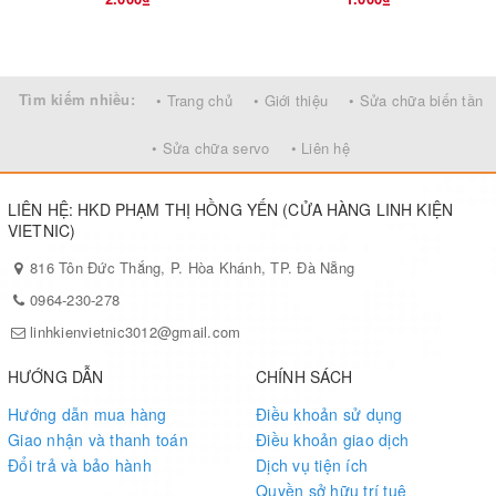
Tìm kiếm nhiều:
• Trang chủ
• Giới thiệu
• Sửa chữa biến tần
• Sửa chữa servo
• Liên hệ
LIÊN HỆ: HKD PHẠM THỊ HỒNG YẾN (CỬA HÀNG LINH KIỆN
VIETNIC)
816 Tôn Đức Thắng, P. Hòa Khánh, TP. Đà Nẵng
0964-230-278
linhkienvietnic3012@gmail.com
HƯỚNG DẪN
CHÍNH SÁCH
Hướng dẫn mua hàng
Điều khoản sử dụng
Giao nhận và thanh toán
Điều khoản giao dịch
Đổi trả và bảo hành
Dịch vụ tiện ích
Quyền sở hữu trí tuệ