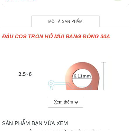
MÔ TẢ SẢN PHẨM
ĐẦU COS TRÒN HỞ MŨI BẰNG ĐỒNG 30A
Xem thêm
SẢN PHẨM BẠN VỪA XEM