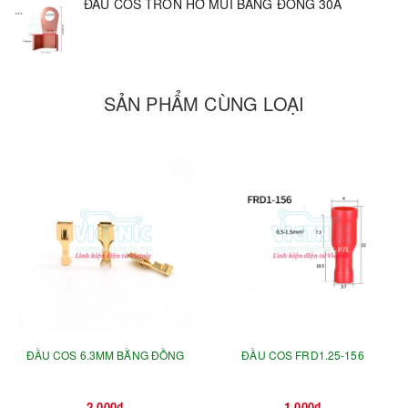
ĐẦU COS TRÒN HỞ MŨI BẰNG ĐỒNG 30A
SẢN PHẨM CÙNG LOẠI
ĐẦU COS 6.3MM BẰNG ĐỒNG
ĐẦU COS FRD1.25-156
2.000₫
1.000₫