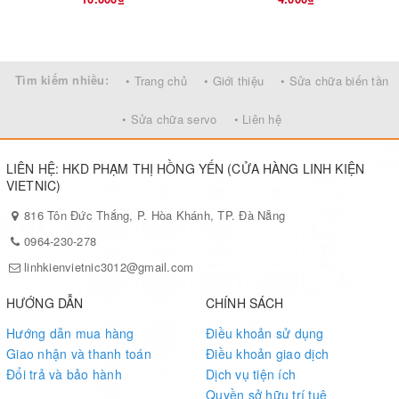
Tìm kiếm nhiều:
• Trang chủ
• Giới thiệu
• Sửa chữa biến tần
• Sửa chữa servo
• Liên hệ
LIÊN HỆ: HKD PHẠM THỊ HỒNG YẾN (CỬA HÀNG LINH KIỆN
VIETNIC)
816 Tôn Đức Thắng, P. Hòa Khánh, TP. Đà Nẵng
0964-230-278
linhkienvietnic3012@gmail.com
HƯỚNG DẪN
CHÍNH SÁCH
Hướng dẫn mua hàng
Điều khoản sử dụng
Giao nhận và thanh toán
Điều khoản giao dịch
Đổi trả và bảo hành
Dịch vụ tiện ích
Quyền sở hữu trí tuệ