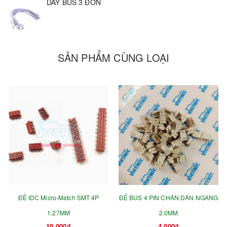
DÂY BUS 3 ĐƠN
SẢN PHẨM CÙNG LOẠI
ĐẾ IDC Micro-Match SMT 4P
ĐẾ BUS 4 PIN CHÂN DÁN NGANG
1.27MM
2.0MM
10.000₫
4.000₫