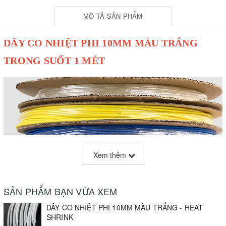
MÔ TẢ SẢN PHẨM
DÂY CO NHIỆT PHI 10MM MÀU TRẮNG
TRONG SUỐT 1 MÉT
Xem thêm
SẢN PHẨM BẠN VỪA XEM
DÂY CO NHIỆT PHI 10MM MÀU TRẮNG - HEAT
SHRINK