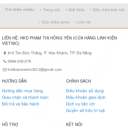
Tìm kiếm nhiều:
• Trang chủ
• Giới thiệu
• Sửa chữa biến tần
• Sửa chữa servo
• Liên hệ
LIÊN HỆ: HKD PHẠM THỊ HỒNG YẾN (CỬA HÀNG LINH KIỆN
VIETNIC)
816 Tôn Đức Thắng, P. Hòa Khánh, TP. Đà Nẵng
0964-230-278
linhkienvietnic3012@gmail.com
HƯỚNG DẪN
CHÍNH SÁCH
Hướng dẫn mua hàng
Điều khoản sử dụng
Giao nhận và thanh toán
Điều khoản giao dịch
Đổi trả và bảo hành
Dịch vụ tiện ích
Quyền sở hữu trí tuệ
HỖ TRỢ
KẾT NỐI