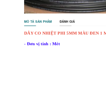
MÔ TẢ SẢN PHẨM
ĐÁNH GIÁ
DÂY CO NHIỆT PHI 5MM MÀU ĐEN 1 
- Đơn vị tính : Mét