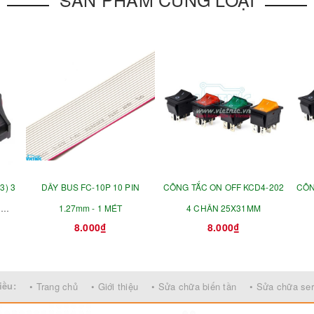
3) 3
DÂY BUS FC-10P 10 PIN
CÔNG TẮC ON OFF KCD4-202
CÔN
N
1.27mm - 1 MÉT
4 CHÂN 25X31MM
8.000₫
8.000₫
iều:
• Trang chủ
• Giới thiệu
• Sửa chữa biến tần
• Sửa chữa se