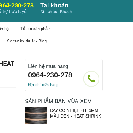
964-230-278
Tài khoản
 trợ trực tuyến
Xin chào, Khách
ên hệ
Tất cả sản phẩm
Sổ tay kỹ thuật - Blog
 HEAT
Liên hệ mua hàng
0964-230-278
Địa chỉ cửa hàng
SẢN PHẨM BẠN VỪA XEM
DÂY CO NHIỆT PHI 5MM
MÀU ĐEN - HEAT SHRINK