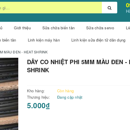
0
Hỗ
hủ
Giới thiệu
Sửa chữa biến tần
Sửa chữa servo
Li
n biến tần
Linh kiện máy hàn
Linh kiện sửa điện tử dân dụng
MM MÀU ĐEN - HEAT SHRINK
DÂY CO NHIỆT PHI 5MM MÀU ĐEN -
SHRINK
Kho hàng:
Còn hàng
Thương hiệu:
Đang cập nhật
5.000₫