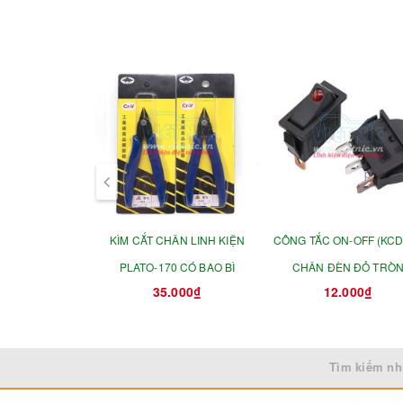
prev
KÌM CẮT CHÂN LINH KIỆN
CÔNG TẮC ON-OFF (KCD
PLATO-170 CÓ BAO BÌ
CHÂN ĐÈN ĐỎ TRÒ
35.000₫
12.000₫
13X30MM
Tìm kiếm nh