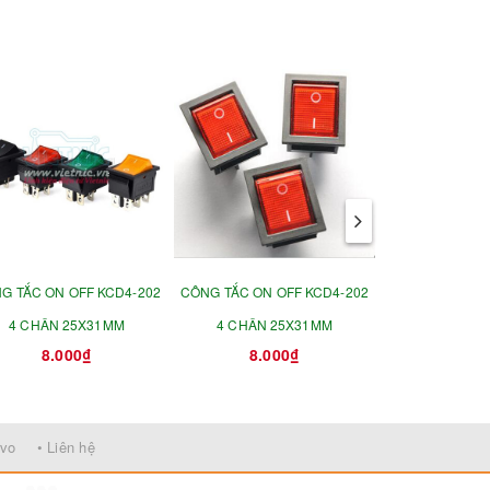
G TẮC ON OFF KCD4-202
CÔNG TẮC ON OFF KCD4-202
DÂY CO NHIỆT
4 CHÂN 25X31MM
4 CHÂN 25X31MM
ĐEN - H
8.000₫
8.000₫
6.0
rvo
• Liên hệ