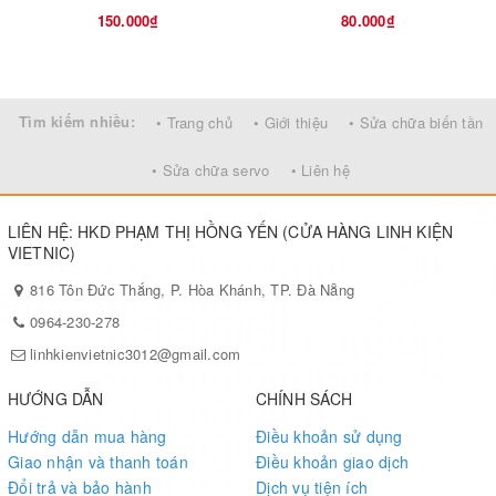
150.000₫
80.000₫
Tìm kiếm nhiều:
• Trang chủ
• Giới thiệu
• Sửa chữa biến tần
• Sửa chữa servo
• Liên hệ
LIÊN HỆ: HKD PHẠM THỊ HỒNG YẾN (CỬA HÀNG LINH KIỆN
VIETNIC)
816 Tôn Đức Thắng, P. Hòa Khánh, TP. Đà Nẵng
0964-230-278
linhkienvietnic3012@gmail.com
HƯỚNG DẪN
CHÍNH SÁCH
Hướng dẫn mua hàng
Điều khoản sử dụng
Giao nhận và thanh toán
Điều khoản giao dịch
Đổi trả và bảo hành
Dịch vụ tiện ích