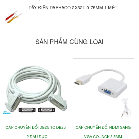
DÂY ĐIỆN DAPHACO 2X32T 0.75MM 1 MÉT
SẢN PHẨM CÙNG LOẠI
CÁP CHUYỂN ĐỔI DB25 TO DB25
CÁP CHUYỂN ĐỔI HDMI SANG
- 2 ĐẦU ĐỰC
VGA CÓ JACK 3.5MM