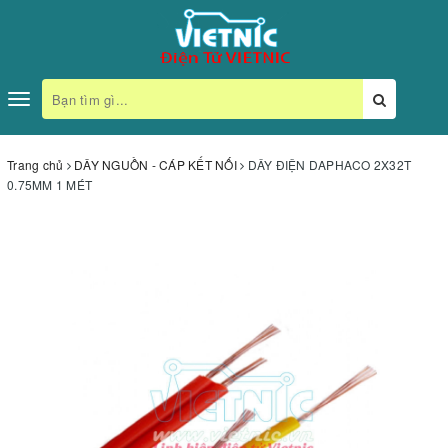
Toggle
navigation
Trang chủ
DÂY NGUỒN - CÁP KẾT NỐI
DÂY ĐIỆN DAPHACO 2X32T
0.75MM 1 MÉT