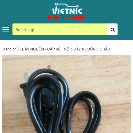
Toggle
navigation
Trang chủ
DÂY NGUỒN - CÁP KẾT NỐI
DÂY NGUỒN 3 CHẤU