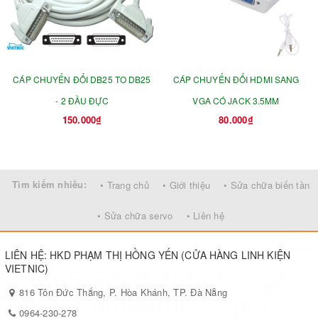
CÁP CHUYỂN ĐỔI DB25 TO DB25
CÁP CHUYỂN ĐỔI HDMI SANG
- 2 ĐẦU ĐỰC
VGA CÓ JACK 3.5MM
150.000₫
80.000₫
Tìm kiếm nhiều:
• Trang chủ
• Giới thiệu
• Sửa chữa biến tần
• Sửa chữa servo
• Liên hệ
LIÊN HỆ: HKD PHẠM THỊ HỒNG YẾN (CỬA HÀNG LINH KIỆN
VIETNIC)
816 Tôn Đức Thắng, P. Hòa Khánh, TP. Đà Nẵng
0964-230-278