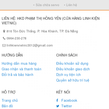
• Sửa chữa servo
• Liên hệ
LIÊN HỆ: HKD PHẠM THỊ HỒNG YẾN (CỬA HÀNG LINH KIỆN
VIETNIC)
816 Tôn Đức Thắng, P. Hòa Khánh, TP. Đà Nẵng
0964-230-278
linhkienvietnic3012@gmail.com
HƯỚNG DẪN
CHÍNH SÁCH
Hướng dẫn mua hàng
Điều khoản sử dụng
Giao nhận và thanh toán
Điều khoản giao dịch
Đổi trả và bảo hành
Dịch vụ tiện ích
Quyền sở hữu trí tuệ
HỖ TRỢ
KẾT NỐI
Trang chủ
Facebook
Bản đồ
Twitter