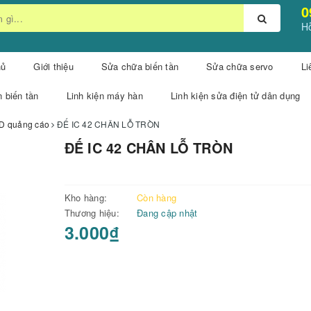
0
Hỗ
hủ
Giới thiệu
Sửa chữa biến tần
Sửa chữa servo
Li
n biến tần
Linh kiện máy hàn
Linh kiện sửa điện tử dân dụng
LED quảng cáo
ĐẾ IC 42 CHÂN LỖ TRÒN
ĐẾ IC 42 CHÂN LỖ TRÒN
Kho hàng:
Còn hàng
Thương hiệu:
Đang cập nhật
3.000₫