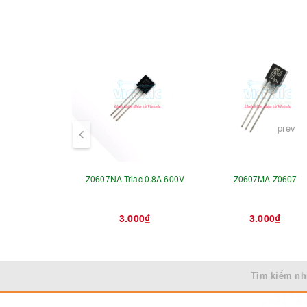
prev
Z0607NA Triac 0.8A 600V
Z0607MA Z0607
3.000₫
3.000₫
Tìm kiếm nh