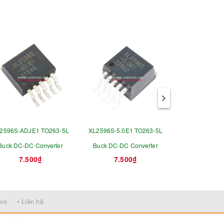
2596S-ADJE1 TO263-5L
XL2596S-5.0E1 TO263-5L
XL2596S-3.3E
Buck DC-DC Converter
Buck DC-DC Converter
Buck DC-DC 
7.500₫
7.500₫
7.5
rvo
• Liên hệ