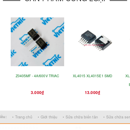
Z0405MF - 4A/600V TRIAC
XL4015 XL4015E1 SMD
XL
3.000₫
13.000₫
iều:
• Trang chủ
• Giới thiệu
• Sửa chữa biến tần
• Sửa chữa se