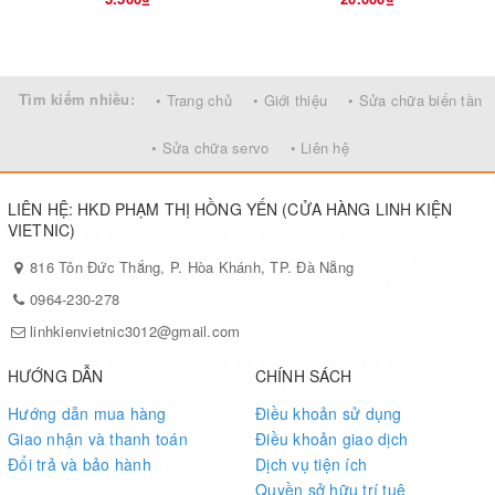
Tìm kiếm nhiều:
• Trang chủ
• Giới thiệu
• Sửa chữa biến tần
• Sửa chữa servo
• Liên hệ
LIÊN HỆ: HKD PHẠM THỊ HỒNG YẾN (CỬA HÀNG LINH KIỆN
VIETNIC)
816 Tôn Đức Thắng, P. Hòa Khánh, TP. Đà Nẵng
0964-230-278
linhkienvietnic3012@gmail.com
HƯỚNG DẪN
CHÍNH SÁCH
Hướng dẫn mua hàng
Điều khoản sử dụng
Giao nhận và thanh toán
Điều khoản giao dịch
Đổi trả và bảo hành
Dịch vụ tiện ích
Quyền sở hữu trí tuệ