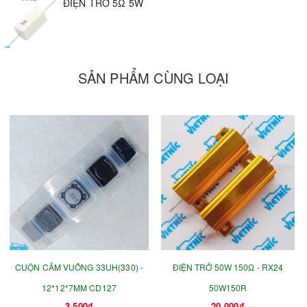
ĐIỆN TRỞ 5Ω 5W
SẢN PHẨM CÙNG LOẠI
CUỘN CẢM VUÔNG 33UH(330) -
ĐIỆN TRỞ 50W 150Ω - RX24
12*12*7MM CD127
50W150R
3.500₫
20.000₫