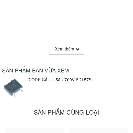
Xem thêm
SẢN PHẨM BẠN VỪA XEM
DIODE CẦU 1.5A - 700V BD157S
SẢN PHẨM CÙNG LOẠI