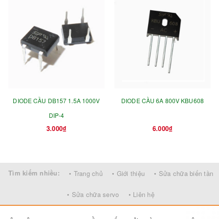
DIODE CẦU DB157 1.5A 1000V
DIODE CẦU 6A 800V KBU608
DIP-4
3.000₫
6.000₫
Tìm kiếm nhiều:
• Trang chủ
• Giới thiệu
• Sửa chữa biến tần
• Sửa chữa servo
• Liên hệ