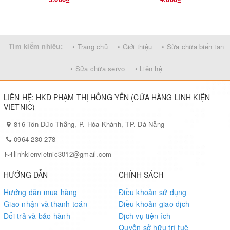
Tìm kiếm nhiều:
• Trang chủ
• Giới thiệu
• Sửa chữa biến tần
• Sửa chữa servo
• Liên hệ
LIÊN HỆ: HKD PHẠM THỊ HỒNG YẾN (CỬA HÀNG LINH KIỆN
VIETNIC)
816 Tôn Đức Thắng, P. Hòa Khánh, TP. Đà Nẵng
0964-230-278
linhkienvietnic3012@gmail.com
HƯỚNG DẪN
CHÍNH SÁCH
Hướng dẫn mua hàng
Điều khoản sử dụng
Giao nhận và thanh toán
Điều khoản giao dịch
Đổi trả và bảo hành
Dịch vụ tiện ích
Quyền sở hữu trí tuệ