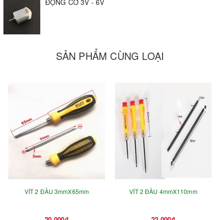
ĐỘNG CƠ 3V - 6V
SẢN PHẨM CÙNG LOẠI
VÍT 2 ĐẦU 3mmX65mm
VÍT 2 ĐẦU 4mmX110mm
20.000₫
22.000₫