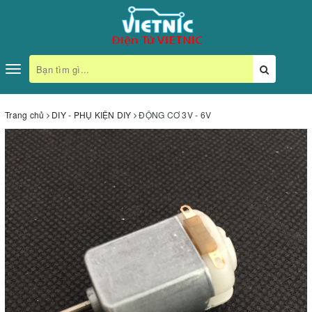
Toggle
navigation
Trang chủ
DIY - PHỤ KIỆN DIY
ĐỘNG CƠ 3V - 6V