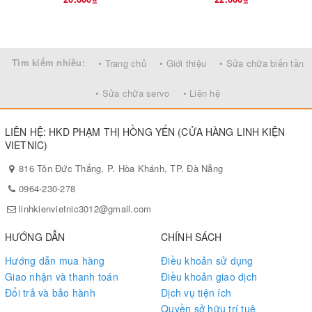
Tìm kiếm nhiều:
• Trang chủ
• Giới thiệu
• Sửa chữa biến tần
• Sửa chữa servo
• Liên hệ
LIÊN HỆ: HKD PHẠM THỊ HỒNG YẾN (CỬA HÀNG LINH KIỆN
VIETNIC)
816 Tôn Đức Thắng, P. Hòa Khánh, TP. Đà Nẵng
0964-230-278
linhkienvietnic3012@gmail.com
HƯỚNG DẪN
CHÍNH SÁCH
Hướng dẫn mua hàng
Điều khoản sử dụng
Giao nhận và thanh toán
Điều khoản giao dịch
Đổi trả và bảo hành
Dịch vụ tiện ích
Quyền sở hữu trí tuệ