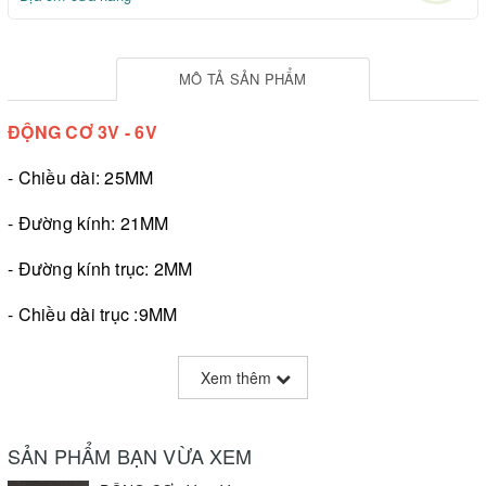
MÔ TẢ SẢN PHẨM
ĐỘNG CƠ 3V - 6V
- Chiều dài: 25MM
- Đường kính: 21MM
- Đường kính trục: 2MM
- Chiều dài trục :9MM
- Điện áp: 3-6V
Xem thêm
- Tốc độ 3V: 15000 vòng/ phút
SẢN PHẨM BẠN VỪA XEM