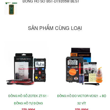
ĐỒNG HỒ SỐ BST-DT9205M BEST
SẢN PHẨM CÙNG LOẠI
ĐỒNG HỒ SỐ ZOTEK ZT-S1 -
ĐỒNG HỒ ĐO VICTOR-VC921 + BỘ
ĐỒNG HỒ TỰ ĐỘNG
32 VÍT
270.000₫
370.000₫