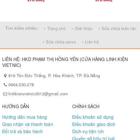
Tìm kiếm nhiều:
• Trang chủ
• Giới thiệu
• Sửa chữa biến tần
• Sửa chữa servo
• Liên hệ
LIÊN HỆ: HKD PHẠM THỊ HỒNG YẾN (CỬA HÀNG LINH KIỆN
VIETNIC)
816 Tôn Đức Thắng, P. Hòa Khánh, TP. Đà Nẵng
0964-230-278
linhkienvietnic3012@gmail.com
HƯỚNG DẪN
CHÍNH SÁCH
Hướng dẫn mua hàng
Điều khoản sử dụng
Giao nhận và thanh toán
Điều khoản giao dịch
Đổi trả và bảo hành
Dịch vụ tiện ích
Quyền sở hữu trí tuệ