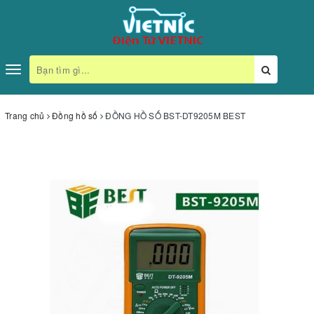
Toggle
navigation
Trang chủ
Đồng hồ số
ĐỒNG HỒ SỐ BST-DT9205M BEST