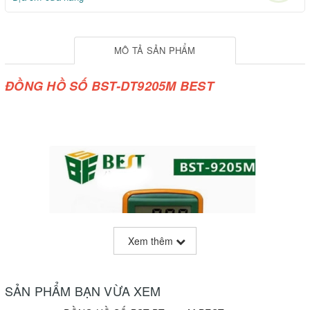
MÔ TẢ SẢN PHẨM
ĐỒNG HỒ SỐ BST-DT9205M BEST
Xem thêm
SẢN PHẨM BẠN VỪA XEM