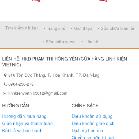
Tìm kiếm nhiều:
• Trang chủ
• Giới thiệu
• Sửa chữa biến tần
• Sửa chữa servo
• Liên hệ
LIÊN HỆ: HKD PHẠM THỊ HỒNG YẾN (CỬA HÀNG LINH KIỆN
VIETNIC)
816 Tôn Đức Thắng, P. Hòa Khánh, TP. Đà Nẵng
0964-230-278
linhkienvietnic3012@gmail.com
HƯỚNG DẪN
CHÍNH SÁCH
Hướng dẫn mua hàng
Điều khoản sử dụng
Giao nhận và thanh toán
Điều khoản giao dịch
Đổi trả và bảo hành
Dịch vụ tiện ích
Quyền sở hữu trí tuệ