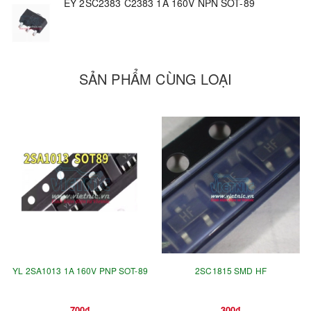
EY 2SC2383 C2383 1A 160V NPN SOT-89
SẢN PHẨM CÙNG LOẠI
YL 2SA1013 1A 160V PNP SOT-89
2SC1815 SMD HF
700₫
300₫