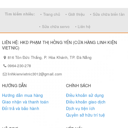
Tìm kiếm nhiều:
• Trang chủ
• Giới thiệu
• Sửa chữa biến tần
• Sửa chữa servo
• Liên hệ
LIÊN HỆ: HKD PHẠM THỊ HỒNG YẾN (CỬA HÀNG LINH KIỆN
VIETNIC)
816 Tôn Đức Thắng, P. Hòa Khánh, TP. Đà Nẵng
0964-230-278
linhkienvietnic3012@gmail.com
HƯỚNG DẪN
CHÍNH SÁCH
Hướng dẫn mua hàng
Điều khoản sử dụng
Giao nhận và thanh toán
Điều khoản giao dịch
Đổi trả và bảo hành
Dịch vụ tiện ích
Quyền sở hữu trí tuệ