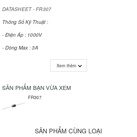
DATASHEET - FR307
Thông Số Kỹ Thuật :
- Điện Áp : 1000V
- Dòng Max : 3A
- Thời Gian Chuyển Mạch : 500ns
Xem thêm
- Kiểu Chân : DO-27
SẢN PHẨM BẠN VỪA XEM
FR307
SẢN PHẨM CÙNG LOẠI