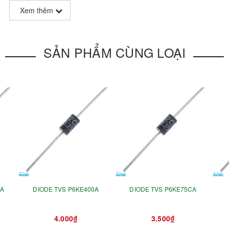
Xem thêm
SẢN PHẨM CÙNG LOẠI
CA
DIODE TVS P6KE400A
DIODE TVS P6KE75CA
4.000₫
3.500₫