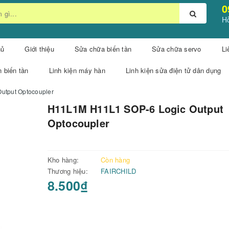
0
Hỗ
hủ
Giới thiệu
Sửa chữa biến tần
Sửa chữa servo
Li
n biến tần
Linh kiện máy hàn
Linh kiện sửa điện tử dân dụng
utput Optocoupler
H11L1M H11L1 SOP-6 Logic Output
Optocoupler
Kho hàng:
Còn hàng
Thương hiệu:
FAIRCHILD
8.500₫