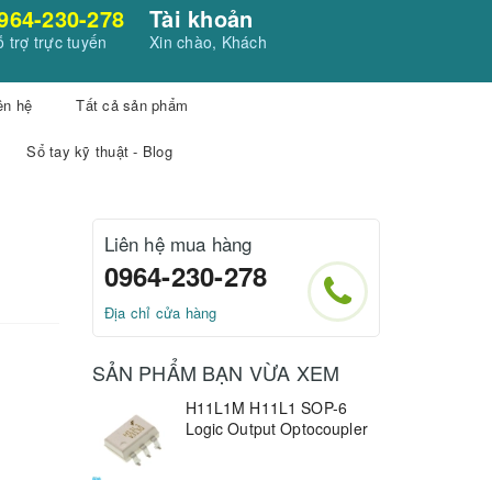
964-230-278
Tài khoản
 trợ trực tuyến
Xin chào, Khách
ên hệ
Tất cả sản phẩm
Sổ tay kỹ thuật - Blog
Liên hệ mua hàng
0964-230-278
Địa chỉ cửa hàng
SẢN PHẨM BẠN VỪA XEM
H11L1M H11L1 SOP-6
Logic Output Optocoupler