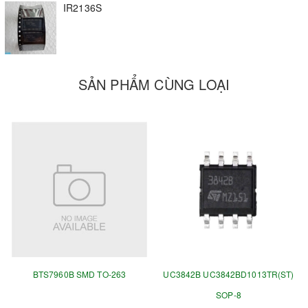
IR2136S
SẢN PHẨM CÙNG LOẠI
BTS7960B SMD TO-263
UC3842B UC3842BD1013TR(ST)
SOP-8