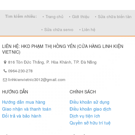
Tìm kiếm nhiều:
• Trang chủ
• Giới thiệu
• Sửa chữa biến tần
• Sửa chữa servo
• Liên hệ
LIÊN HỆ: HKD PHẠM THỊ HỒNG YẾN (CỬA HÀNG LINH KIỆN
VIETNIC)
816 Tôn Đức Thắng, P. Hòa Khánh, TP. Đà Nẵng
0964-230-278
linhkienvietnic3012@gmail.com
HƯỚNG DẪN
CHÍNH SÁCH
Hướng dẫn mua hàng
Điều khoản sử dụng
Giao nhận và thanh toán
Điều khoản giao dịch
Đổi trả và bảo hành
Dịch vụ tiện ích
Quyền sở hữu trí tuệ