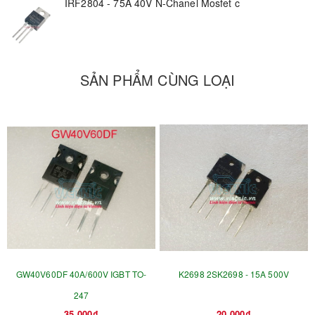
IRF2804 - 75A 40V N-Chanel Mosfet c
SẢN PHẨM CÙNG LOẠI
GW40V60DF 40A/600V IGBT TO-
K2698 2SK2698 - 15A 500V
247
35.000₫
20.000₫