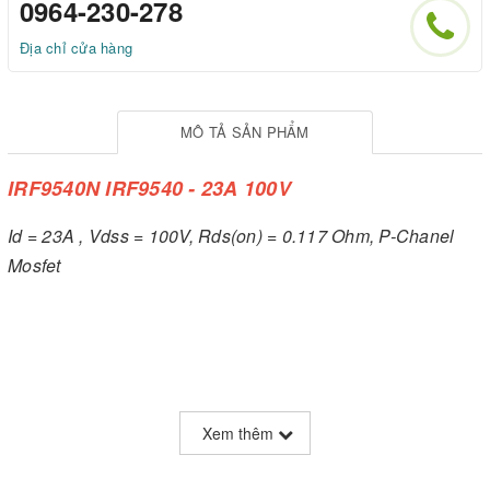
0964-230-278
Địa chỉ cửa hàng
MÔ TẢ SẢN PHẨM
IRF9540N IRF9540 - 23A 100V
Id = 23A , Vdss = 100V, Rds(on) = 0.117 Ohm, P-Chanel
Mosfet
Xem thêm