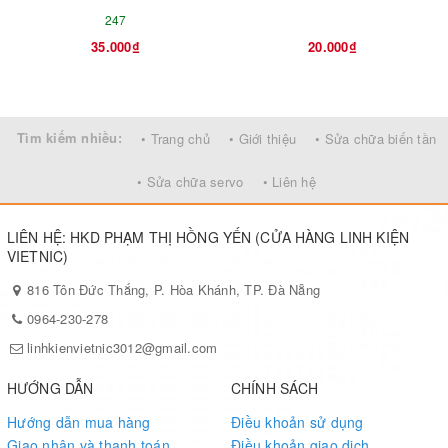
247
35.000₫
20.000₫
Tìm kiếm nhiều:
• Trang chủ
• Giới thiệu
• Sửa chữa biến tần
• Sửa chữa servo
• Liên hệ
LIÊN HỆ: HKD PHẠM THỊ HỒNG YẾN (CỬA HÀNG LINH KIỆN
VIETNIC)
816 Tôn Đức Thắng, P. Hòa Khánh, TP. Đà Nẵng
0964-230-278
linhkienvietnic3012@gmail.com
HƯỚNG DẪN
CHÍNH SÁCH
Hướng dẫn mua hàng
Điều khoản sử dụng
Giao nhận và thanh toán
Điều khoản giao dịch