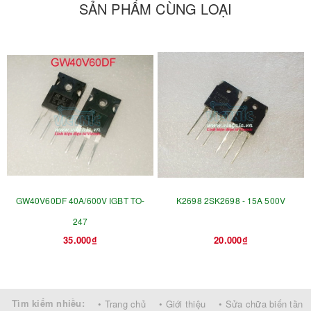
SẢN PHẨM CÙNG LOẠI
GW40V60DF 40A/600V IGBT TO-
K2698 2SK2698 - 15A 500V
247
35.000₫
20.000₫
Tìm kiếm nhiều:
• Trang chủ
• Giới thiệu
• Sửa chữa biến tần