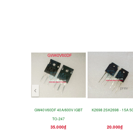
prev
GW40V60DF 40A/600V IGBT
K2698 2SK2698 - 15A 5
TO-247
35.000₫
20.000₫