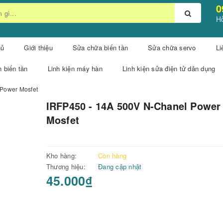
0
Hỗ
hủ
Giới thiệu
Sửa chữa biến tần
Sửa chữa servo
Li
n biến tần
Linh kiện máy hàn
Linh kiện sửa điện tử dân dụng
Power Mosfet
IRFP450 - 14A 500V N-Chanel Power
Mosfet
Kho hàng:
Còn hàng
Thương hiệu:
Đang cập nhật
45.000₫