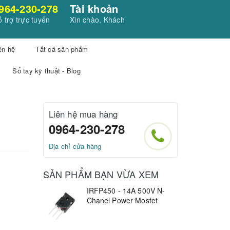
964-230-278
Tài khoản
 trợ trực tuyến
Xin chào, Khách
ên hệ
Tất cả sản phẩm
Sổ tay kỹ thuật - Blog
Liên hệ mua hàng
0964-230-278
Địa chỉ cửa hàng
SẢN PHẨM BẠN VỪA XEM
IRFP450 - 14A 500V N-
Chanel Power Mosfet