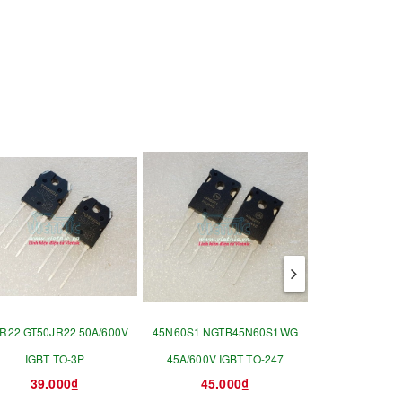
R22 GT50JR22 50A/600V
45N60S1 NGTB45N60S1WG
23N50E - 23
IGBT TO-3P
45A/600V IGBT TO-247
CH
39.000₫
45.000₫
22.0