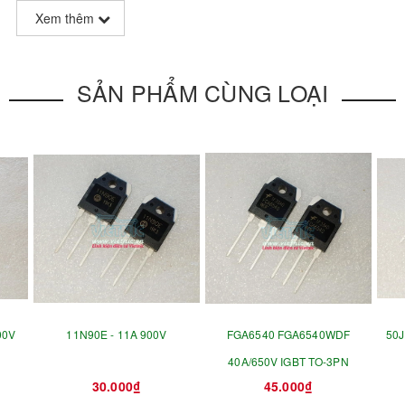
Xem thêm
SẢN PHẨM CÙNG LOẠI
00V
11N90E - 11A 900V
FGA6540 FGA6540WDF
50J
40A/650V IGBT TO-3PN
30.000₫
45.000₫