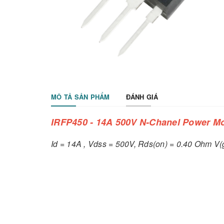
MÔ TẢ SẢN PHẨM
ĐÁNH GIÁ
IRFP450 - 14A 500V N-Chanel Power Mo
Id = 14A , Vdss = 500V, Rds(on) = 0.40 Ohm V(