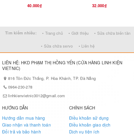
40.000₫
32.000₫
Tìm kiếm nhiều:
• Trang chủ
• Giới thiệu
• Sửa chữa biến tần
• Sửa chữa servo
• Liên hệ
LIÊN HỆ: HKD PHẠM THỊ HỒNG YẾN (CỬA HÀNG LINH KIỆN
VIETNIC)
816 Tôn Đức Thắng, P. Hòa Khánh, TP. Đà Nẵng
0964-230-278
linhkienvietnic3012@gmail.com
HƯỚNG DẪN
CHÍNH SÁCH
Hướng dẫn mua hàng
Điều khoản sử dụng
Giao nhận và thanh toán
Điều khoản giao dịch
Đổi trả và bảo hành
Dịch vụ tiện ích