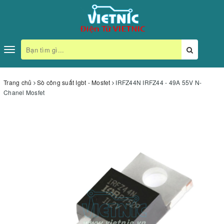
Toggle
navigation
Trang chủ
Sò công suất Igbt - Mosfet
IRFZ44N IRFZ44 - 49A 55V N-
Chanel Mosfet