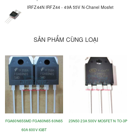
IRFZ44N IRFZ44 - 49A 55V N-Chanel Mosfet
SẢN PHẨM CÙNG LOẠI
FGA60N65SMD FGA60N65 60N65
23N50 23A 500V MOSFET N TO-3P
60A 600V IGBT