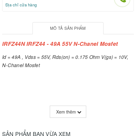
Địa chỉ cửa hàng
MÔ TẢ SẢN PHẨM
IRFZ44N IRFZ44 - 49A 55V N-Chanel Mosfet
Id = 49A , Vdss = 55V, Rds(on) = 0.175 Ohm V(gs) = 10V,
N-Chanel Mosfet
Xem thêm
SẢN PHẨM BẠN VỪA XEM