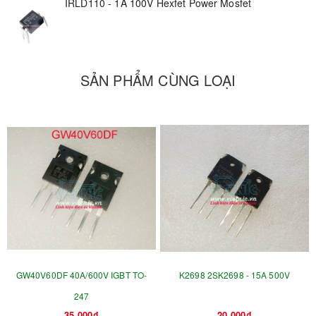
IRLD110 - 1A 100V Hexfet Power Mosfet
SẢN PHẨM CÙNG LOẠI
GW40V60DF 40A/600V IGBT TO-
K2698 2SK2698 - 15A 500V
247
35.000₫
20.000₫