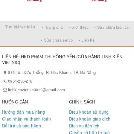
Tìm kiếm nhiều:
• Trang chủ
• Giới thiệu
• Sửa chữa biến tần
• Sửa chữa servo
• Liên hệ
LIÊN HỆ: HKD PHẠM THỊ HỒNG YẾN (CỬA HÀNG LINH KIỆN
VIETNIC)
816 Tôn Đức Thắng, P. Hòa Khánh, TP. Đà Nẵng
0964-230-278
linhkienvietnic3012@gmail.com
HƯỚNG DẪN
CHÍNH SÁCH
Hướng dẫn mua hàng
Điều khoản sử dụng
Giao nhận và thanh toán
Điều khoản giao dịch
Đổi trả và bảo hành
Dịch vụ tiện ích
Quyền sở hữu trí tuệ