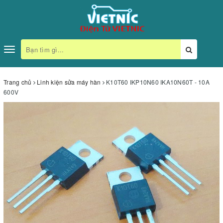
Toggle
navigation
Trang chủ
Linh kiện sửa máy hàn
K10T60 IKP10N60 IKA10N60T - 10A
600V