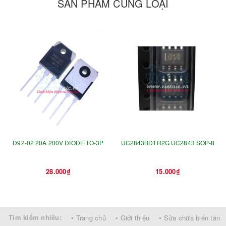
SẢN PHẨM CÙNG LOẠI
D92-02 20A 200V DIODE TO-3P
UC2843BD1R2G UC2843 SOP-8
28.000₫
15.000₫
Tìm kiếm nhiều:
• Trang chủ
• Giới thiệu
• Sửa chữa biến tần