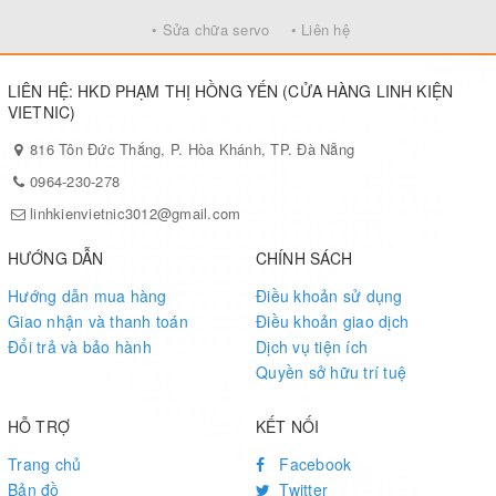
• Sửa chữa servo
• Liên hệ
LIÊN HỆ: HKD PHẠM THỊ HỒNG YẾN (CỬA HÀNG LINH KIỆN
VIETNIC)
816 Tôn Đức Thắng, P. Hòa Khánh, TP. Đà Nẵng
0964-230-278
linhkienvietnic3012@gmail.com
HƯỚNG DẪN
CHÍNH SÁCH
Hướng dẫn mua hàng
Điều khoản sử dụng
Giao nhận và thanh toán
Điều khoản giao dịch
Đổi trả và bảo hành
Dịch vụ tiện ích
Quyền sở hữu trí tuệ
HỖ TRỢ
KẾT NỐI
Trang chủ
Facebook
Bản đồ
Twitter