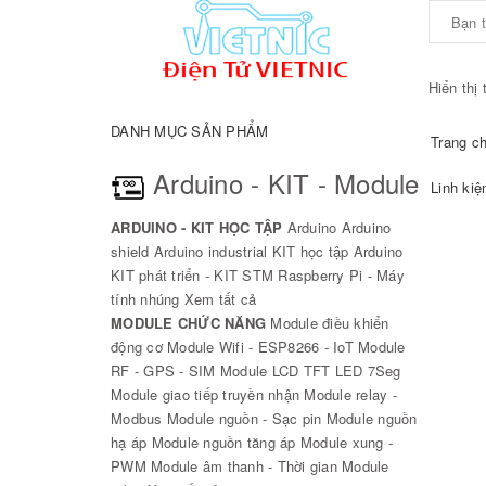
Hiển thị 
DANH MỤC SẢN PHẨM
Trang c
Arduino - KIT - Module
Linh kiệ
ARDUINO - KIT HỌC TẬP
Arduino
Arduino
shield
Arduino industrial
KIT học tập Arduino
KIT phát triển - KIT STM
Raspberry Pi - Máy
tính nhúng
Xem tất cả
MODULE CHỨC NĂNG
Module điều khiển
động cơ
Module Wifi - ESP8266 - IoT
Module
RF - GPS - SIM
Module LCD TFT LED 7Seg
Module giao tiếp truyền nhận
Module relay -
Modbus
Module nguồn - Sạc pin
Module nguồn
hạ áp
Module nguồn tăng áp
Module xung -
PWM
Module âm thanh - Thời gian
Module