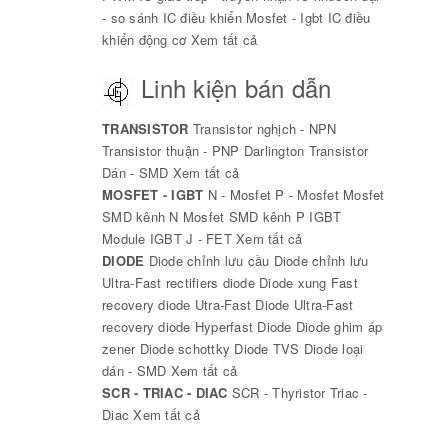
- so sánh
IC điều khiển Mosfet - Igbt
IC điều
khiển động cơ
Xem tất cả
Linh kiện bán dẫn
TRANSISTOR
Transistor nghịch - NPN
Transistor thuận - PNP
Darlington
Transistor
Dán - SMD
Xem tất cả
MOSFET - IGBT
N - Mosfet
P - Mosfet
Mosfet
SMD kênh N
Mosfet SMD kênh P
IGBT
Module IGBT
J - FET
Xem tất cả
DIODE
Diode chỉnh lưu cầu
Diode chỉnh lưu
Ultra-Fast rectifiers diode
Diode xung
Fast
recovery diode
Utra-Fast Diode
Ultra-Fast
recovery diode
Hyperfast Diode
Diode ghim áp
zener
Diode schottky
Diode TVS
Diode loại
dán - SMD
Xem tất cả
SCR - TRIAC - DIAC
SCR - Thyristor
Triac -
Diac
Xem tất cả