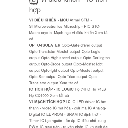
hợp
VI ĐIỀU KHIỂN - MCU
Atmel
STM -
STMicroelectronics
Microchip - PIC
STC-
Macro crystal
Mạch nạp vi điều khiển
Xem tất
cả
OPTO-ISOLATER
Opto-Gate driver output
Opto-Transistor Mosfet output
Opto-Logic
output
Opto-High speed output
Opto-Darlington
output
Opto-Diode output
Opto-Mosfet Igbt
output
Opto-Igbt output
Opto-Mosfet output
Opto-Scr output
Opto-Triac output
Opto-
Transistor output
Xem tất cả
IC TÍCH HỢP - IC LOGIC
Họ 74HC
Họ 74LS
Họ CD4000
Xem tất cả
VI MẠCH TÍCH HỢP IC
IC LED driver
IC âm
thanh - video
IC mã hóa - giải mã
IC Analog-
Digital
IC EEPROM - SRAM
IC định thời -
Timer
IC tạo nguồn - ổn áp
IC điều chế xung
PWM
IC giao tiếp - truyền nhận
IC khuếch đại