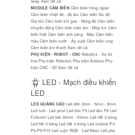
relay
Xem tất cả
MODULE CẢM BIẾN
Cảm biến hồng ngoại
Cảm biến nhiệt độ - độ ẩm
Cảm biến tốc độ -
Gia tốc
Cảm biến khí gas - Nồng độ
Cảm biến
chuyển động
Cảm biến siêu âm - Nhịp tim
Cảm
biến Hall
Cảm biến ánh sáng - Màu
Cảm biến
màu
Cảm biến nước - Áp suất
Cảm biến rung
Cảm biến âm thanh
Xem tất cả
PHỤ KIỆN - ROBOT - CNC
Robotics - Xe dò
line
Phụ kiện Robotics
Phụ kiện Arduino
Phụ
kiện CNC - 3D
Xem tất cả
LED - Mạch điều khiển
LED
LED QUẢNG CÁO
Led đơn 3mm - 5mm - 8mm
Led ruồi - Led pixel
Led đúc F5
Led đúc F8
Led
Fullcolor
Led bát 30mm - 50mm
Led hắt 2 bóng
Led hắt 3 bóng
Led hắt 4 bóng
Led module P3-
P4-P5-P10
Led cuộn RGB - Led Neon
Led pha