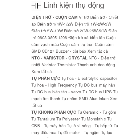
Linh kiện thụ động
ĐIỆN TRỞ - CUỘN CẢM
Vi trở
Biến trở - Chiết
áp
Điện trở 1/4W-1/2W
Điện trở 1W-2W-3W
Điện trở 5W-10W
Điện trở 20W-25W-50W
Điện
trở 0603-0805-1206
Điện trở xả biến tần
Cuộn
cảm vạch màu
Cuộn cảm trụ tròn
Cuộn cảm
SMD CD127
Buzzer - còi báo
Xem tất cả
NTC - VARISTOR - CRYSTAL
NTC - Điện trở
nhiệt
Varistor
Themistor
Thạch anh dao động
Xem tất cả
TỤ PHÂN CỰC
Tụ hóa - Electrolytic capacitor
Tụ hóa - High Frequency
Tụ DC bus máy hàn
Tụ DC bus biến tần - servo
Tụ DC bus UPS
Tụ
mạch âm thanh
Tụ nhôm SMD Aluminium
Xem
tất cả
TỤ KHÔNG PHÂN CỰC
Tụ Ceramic - Tụ gốm
Tụ Tantalium
Tụ Polyester
Tụ Monolithic
Tụ
CBB - Tụ máy hàn
Tụ lò vi sóng - Tụ bếp từ
Tụ
máy điều hòa
Tụ đề motor - Tụ ngậm
Tụ lọc