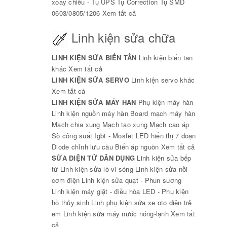
xoay chiều - Tụ UPS
Tụ Correction
Tụ SMD
0603/0805/1206
Xem tất cả
Linh kiện sửa chữa
LINH KIỆN SỬA BIẾN TẦN
Linh kiện biến tần
khác
Xem tất cả
LINH KIỆN SỬA SERVO
Linh kiện servo khác
Xem tất cả
LINH KIỆN SỬA MÁY HÀN
Phụ kiện máy hàn
Linh kiện nguồn máy hàn
Board mạch máy hàn
Mạch chia xung
Mạch tạo xung
Mạch cao áp
Sò công suất Igbt - Mosfet
LED hiển thị 7 đoạn
Diode chỉnh lưu cầu
Biến áp nguồn
Xem tất cả
SỬA ĐIỆN TỬ DÂN DỤNG
Linh kiện sửa bếp
từ
Linh kiện sửa lò vi sóng
Linh kiện sửa nồi
cơm điện
Linh kiện sửa quạt - Phun sương
Linh kiện máy giặt - điều hòa
LED - Phụ kiện
hồ thủy sinh
Linh phụ kiện sửa xe oto điện trẻ
em
Linh kiện sửa máy nước nóng-lạnh
Xem tất
cả