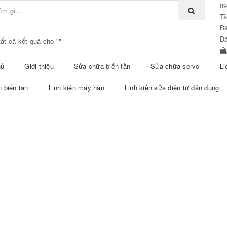
09
Tà
Đ
Đ
tất cả kết quả cho "
"
hủ
Giới thiệu
Sửa chữa biến tần
Sửa chữa servo
Li
n biến tần
Linh kiện máy hàn
Linh kiện sửa điện tử dân dụng