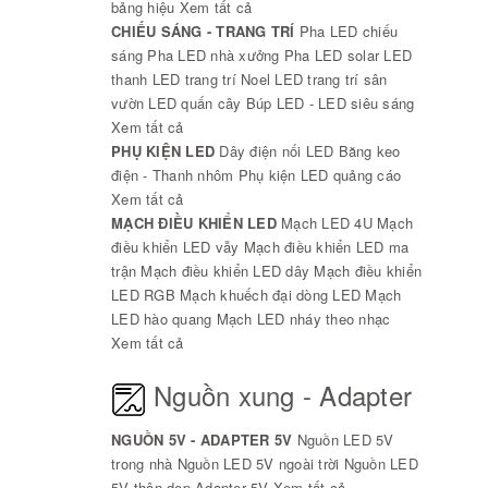
bảng hiệu
Xem tất cả
CHIẾU SÁNG - TRANG TRÍ
Pha LED chiếu
sáng
Pha LED nhà xưởng
Pha LED solar
LED
thanh
LED trang trí Noel
LED trang trí sân
vườn
LED quấn cây
Búp LED - LED siêu sáng
Xem tất cả
PHỤ KIỆN LED
Dây điện nối LED
Băng keo
điện - Thanh nhôm
Phụ kiện LED quảng cáo
Xem tất cả
MẠCH ĐIỀU KHIỂN LED
Mạch LED 4U
Mạch
điều khiển LED vẫy
Mạch điều khiển LED ma
trận
Mạch điều khiển LED dây
Mạch điều khiển
LED RGB
Mạch khuếch đại dòng LED
Mạch
LED hào quang
Mạch LED nháy theo nhạc
Xem tất cả
Nguồn xung - Adapter
NGUỒN 5V - ADAPTER 5V
Nguồn LED 5V
trong nhà
Nguồn LED 5V ngoài trời
Nguồn LED
5V thân dẹp
Adapter 5V
Xem tất cả