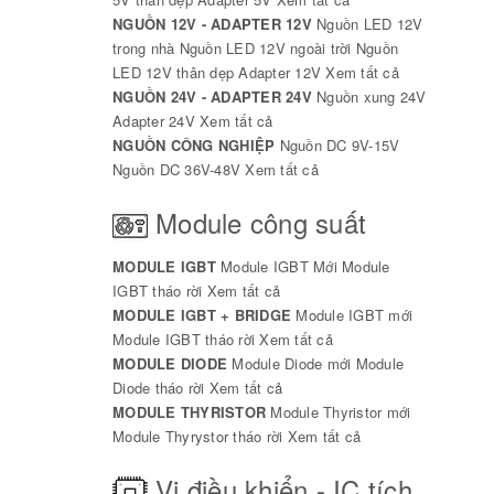
NGUỒN 12V - ADAPTER 12V
Nguồn LED 12V
trong nhà
Nguồn LED 12V ngoài trời
Nguồn
LED 12V thân dẹp
Adapter 12V
Xem tất cả
NGUỒN 24V - ADAPTER 24V
Nguồn xung 24V
Adapter 24V
Xem tất cả
NGUỒN CÔNG NGHIỆP
Nguồn DC 9V-15V
Nguồn DC 36V-48V
Xem tất cả
Module công suất
MODULE IGBT
Module IGBT Mới
Module
IGBT tháo rời
Xem tất cả
MODULE IGBT + BRIDGE
Module IGBT mới
Module IGBT tháo rời
Xem tất cả
MODULE DIODE
Module Diode mới
Module
Diode tháo rời
Xem tất cả
MODULE THYRISTOR
Module Thyristor mới
Module Thyrystor tháo rời
Xem tất cả
Vi điều khiển - IC tích