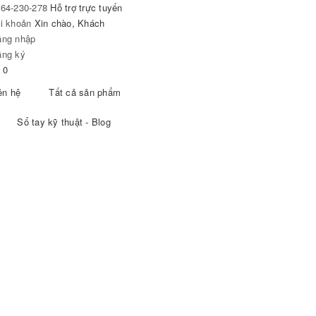
64-230-278
Hỗ trợ trực tuyến
i khoản
Xin chào, Khách
ăng nhập
ăng ký
0
ên hệ
Tất cả sản phẩm
Sổ tay kỹ thuật - Blog