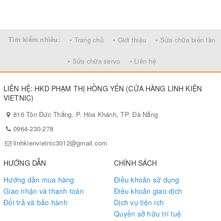
Tìm kiếm nhiều:
• Trang chủ
• Giới thiệu
• Sửa chữa biến tần
• Sửa chữa servo
• Liên hệ
LIÊN HỆ: HKD PHẠM THỊ HỒNG YẾN (CỬA HÀNG LINH KIỆN
VIETNIC)
816 Tôn Đức Thắng, P. Hòa Khánh, TP. Đà Nẵng
0964-230-278
linhkienvietnic3012@gmail.com
HƯỚNG DẪN
CHÍNH SÁCH
Hướng dẫn mua hàng
Điều khoản sử dụng
Giao nhận và thanh toán
Điều khoản giao dịch
Đổi trả và bảo hành
Dịch vụ tiện ích
Quyền sở hữu trí tuệ