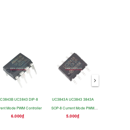
C3843B UC3843 DIP-8
UC3843A UC3843 3843A
UC3842AN UC
rent Mode PWM Controller
SOP-8 Current Mode PWM
Current Mode P
6.000₫
5.000₫
7.0
Controller