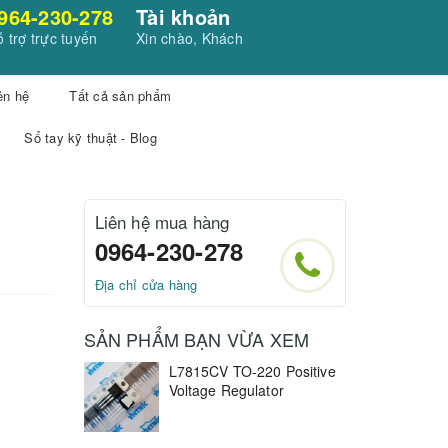
964-230-278
Tài khoản
 trợ trực tuyến
Xin chào, Khách
ên hệ
Tất cả sản phẩm
Sổ tay kỹ thuật - Blog
Liên hệ mua hàng
0964-230-278
Địa chỉ cửa hàng
SẢN PHẨM BẠN VỪA XEM
L7815CV TO-220 Positive
Voltage Regulator