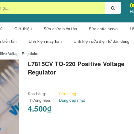
0
Hỗ
hủ
Giới thiệu
Sửa chữa biến tần
Sửa chữa servo
Li
n biến tần
Linh kiện máy hàn
Linh kiện sửa điện tử dân dụng
ive Voltage Regulator
L7815CV TO-220 Positive Voltage
Regulator
Kho hàng:
Còn hàng
Thương hiệu:
Đang cập nhật
4.500₫