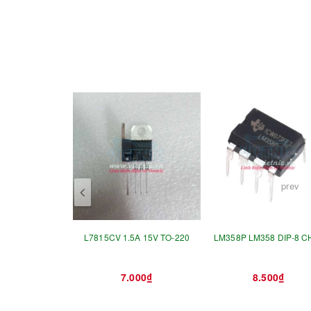
prev
L7815CV 1.5A 15V TO-220
LM358P LM358 DIP-8 CH
7.000₫
8.500₫