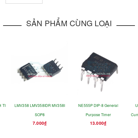
SẢN PHẨM CÙNG LOẠI
 TI
LMV358 LMV358IDR MV358I
NE555P DIP-8 General
U
SOP8
Purpose Timer
Cur
7.000₫
13.000₫