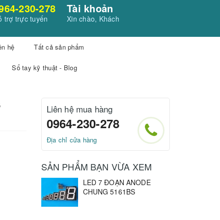
964-230-278
Tài khoản
 trợ trực tuyến
Xin chào, Khách
ên hệ
Tất cả sản phẩm
Sổ tay kỹ thuật - Blog
S
Liên hệ mua hàng
0964-230-278
Địa chỉ cửa hàng
SẢN PHẨM BẠN VỪA XEM
LED 7 ĐOẠN ANODE
CHUNG 5161BS