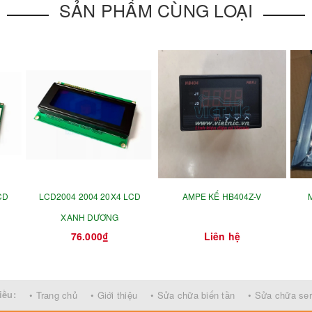
SẢN PHẨM CÙNG LOẠI
CD
LCD2004 2004 20X4 LCD
AMPE KẾ HB404Z-V
M
XANH DƯƠNG
76.000₫
Liên hệ
iều:
• Trang chủ
• Giới thiệu
• Sửa chữa biến tần
• Sửa chữa se