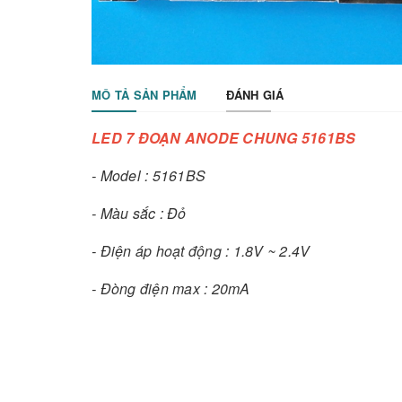
MÔ TẢ SẢN PHẨM
ĐÁNH GIÁ
LED 7 ĐOẠN ANODE CHUNG 5161BS
- Model : 5161BS
- Màu sắc : Đỏ
- Điện áp hoạt động : 1.8V ~ 2.4V
- Đòng điện max : 20mA
- Kích thước : 13x19mm
- Sơ đồ chân LED 7 đoạn loại âm chung Mode
- Chân dương chung : Chân 3, Chân 8