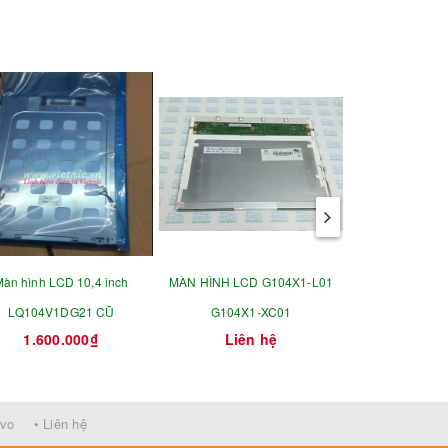
àn hình LCD 10,4 inch
MÀN HÌNH LCD G104X1-L01
MÀN HÌ
LQ104V1DG21 CŨ
G104X1-XC01
KG057QV1
1.600.000₫
Liên hệ
Liên
KG057QV1
KG057QV1CA-G
rvo
• Liên hệ