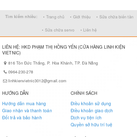
Tìm kiếm nhiều:
• Trang chủ
• Giới thiệu
• Sửa chữa biến tần
• Sửa chữa servo
• Liên hệ
LIÊN HỆ: HKD PHẠM THỊ HỒNG YẾN (CỬA HÀNG LINH KIỆN
VIETNIC)
816 Tôn Đức Thắng, P. Hòa Khánh, TP. Đà Nẵng
0964-230-278
linhkienvietnic3012@gmail.com
HƯỚNG DẪN
CHÍNH SÁCH
Hướng dẫn mua hàng
Điều khoản sử dụng
Giao nhận và thanh toán
Điều khoản giao dịch
Đổi trả và bảo hành
Dịch vụ tiện ích
Quyền sở hữu trí tuệ